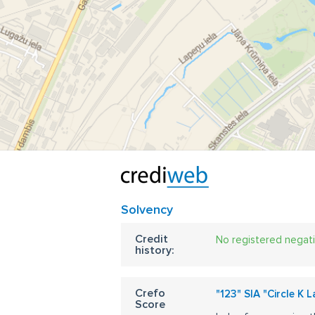
Solvency
Credit
No registered negat
history:
Crefo
"123" SIA "Circle K 
Score