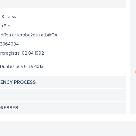
e K Latvia
trēts
drība ar ierobežotu atbildību
3064094
creģistrs, 02.04.1992
 Duntes iela 6, LV-1013
VENCY PROCESS
DRESSES