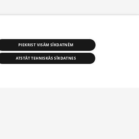
PIEKRIST VISĀM SĪKDATNĒM
ATSTĀT TEHNISKĀS SĪKDATNES
r distribution of 1188 database, its
nformation contained in the database, or
tion in any form is strictly prohibited.
tīmekļa vietne nevarēs pilnvērtīgi darboties un sniegt
 download is prohibited. Reproduction
l published on the website 1188 is