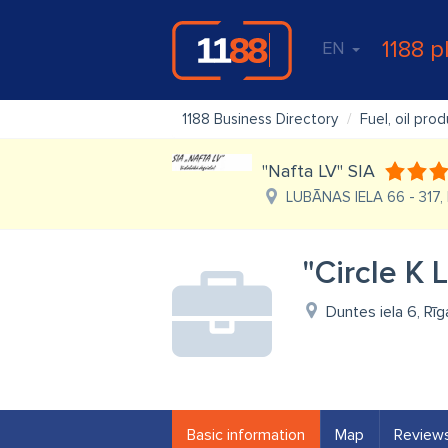
1188 p
EN
1188 Business Directory
Fuel, oil pro
"Nafta LV" SIA
LUBĀNAS IELA 66 - 317, 
"Circle K 
Duntes iela 6, Rīg
Basic information
Map
Review