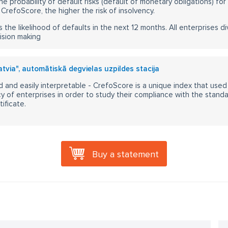
he probability of default risks (default of monetary obligations) for
CrefoScore, the higher the risk of insolvency.
s the likelihood of defaults in the next 12 months. All enterprises div
ision making
Latvia", automātiskā degvielas uzpildes stacija
 and easily interpretable - CrefoScore is a unique index that used
y of enterprises in order to study their compliance with the stand
ificate.
Buy a statement