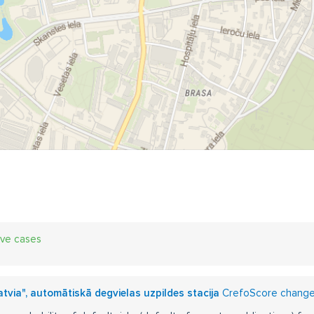
ive cases
Latvia", automātiskā degvielas uzpildes stacija
CrefoScore changes