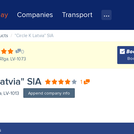
lay
Companies
Transport
ducts
"Circle K Latvia" SIA
0
Boo
Rīga, LV-1073
Latvia" SIA
1
a, LV-1013
Append company info
s