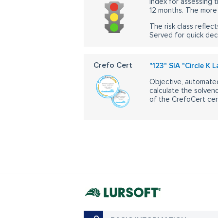
Index for assessing t
12 months. The more 
The risk class reflect
Served for quick dec
Crefo Cert
"123" SIA "Circle K 
Objective, automated
calculate the solvenc
of the CrefoCert cert