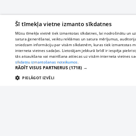
Šī tīmekļa vietne izmanto sīkdatnes
Mūsu tīmekļa vietnē tiek izmantotas sīkdatnes, lai nodrošinātu un u
satura ģenerēšanai, veiktu reklāmas un satura mērījumus, auditorij
sniedzam informāciju par visām sīkdatnēm, kuras tiek izmantotas mū
interneta vietnes sadaļas. Lietotājam jebkurā brīdī ir iespēja piekrist
tās atsaukšana vai mainīšana attiecas uz visām interneta vietnes s
sīkdatņu izmantošanas noteikumos.
RĀDĪT VISUS PARTNERUS
(1718) →
PIELĀGOT IZVĒLI
TEHNISKĀS/OBLIGĀTĀS
STATISTIKAS
M
Tehniskās/
Tehniskās/obligātās sīkdatnes nepieciešamas, lai lietotājs varētu brīvi apm
lietotājam nepieciešamo informāciju.
About us
Compan