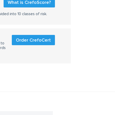
What is CrefoScore?
ided into 10 classes of risk.
Order CrefoCert
 to
ards