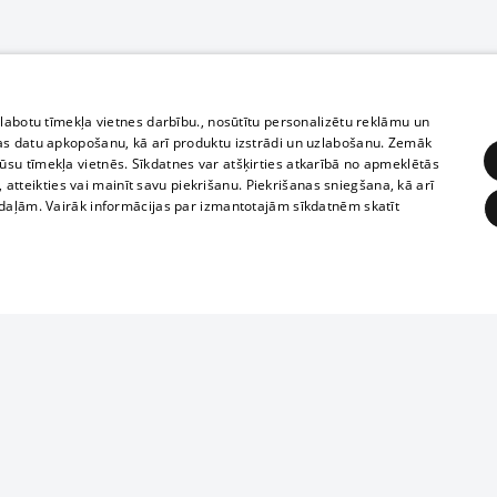
zlabotu tīmekļa vietnes darbību., nosūtītu personalizētu reklāmu un
as datu apkopošanu, kā arī produktu izstrādi un uzlabošanu. Zemāk
su tīmekļa vietnēs. Sīkdatnes var atšķirties atkarībā no apmeklētās
, atteikties vai mainīt savu piekrišanu. Piekrišanas sniegšana, kā arī
adaļām. Vairāk informācijas par izmantotajām sīkdatnēm skatīt
ĒRĶĒŠANA
FUNKCIONĀLĀS
NEKLASIFICĒTĀS
Reproduction, o
obligātās
Statistikas
Mērķēšana
Funkcionālās
Neklasificētās
parts or the i
parts of informa
eklēt un pārlūkot tīmekļa vietni un izmantot tās piedāvātās iespējas. Bez šīm sīkdatnēm 
Also automatic
ies
In the cinemas
of any materia