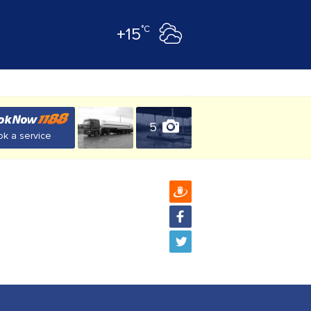
°C
+15
5
k a service