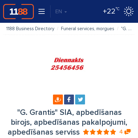
°C
+22
EN
1188 Business Directory
Funeral services, morgues
"G. Grantis" SIA, apbedīšanas birojs, apbedīšanas pakalpojumi, apbedīšanas serviss
"G. Grantis" SIA, apbedīšanas
birojs, apbedīšanas pakalpojumi,
apbedīšanas serviss
4