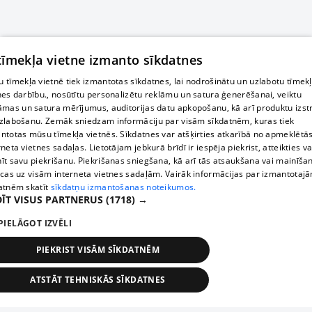
 tīmekļa vietne izmanto sīkdatnes
 tīmekļa vietnē tiek izmantotas sīkdatnes, lai nodrošinātu un uzlabotu tīmek
nes darbību., nosūtītu personalizētu reklāmu un satura ģenerēšanai, veiktu
āmas un satura mērījumus, auditorijas datu apkopošanu, kā arī produktu izst
zlabošanu. Zemāk sniedzam informāciju par visām sīkdatnēm, kuras tiek
ntotas mūsu tīmekļa vietnēs. Sīkdatnes var atšķirties atkarībā no apmeklētā
rneta vietnes sadaļas. Lietotājam jebkurā brīdī ir iespēja piekrist, atteikties va
īt savu piekrišanu. Piekrišanas sniegšana, kā arī tās atsaukšana vai mainīša
ecas uz visām interneta vietnes sadaļām. Vairāk informācijas par izmantotaj
atnēm skatīt
sīkdatņu izmantošanas noteikumos.
ĪT VISUS PARTNERUS
(1718) →
PIELĀGOT IZVĒLI
PIEKRIST VISĀM SĪKDATNĒM
ATSTĀT TEHNISKĀS SĪKDATNES