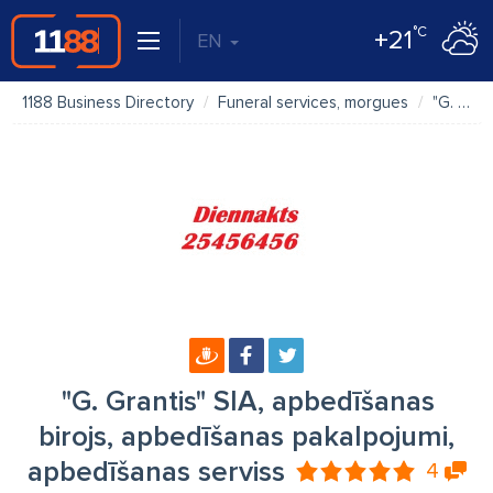
°C
+21
EN
1188 Business Directory
Funeral services, morgues
"G. Grantis" SIA, apbedīšanas birojs, apbedīšanas pakalpojumi, apbedīšanas serviss
"G. Grantis" SIA, apbedīšanas
birojs, apbedīšanas pakalpojumi,
apbedīšanas serviss
4