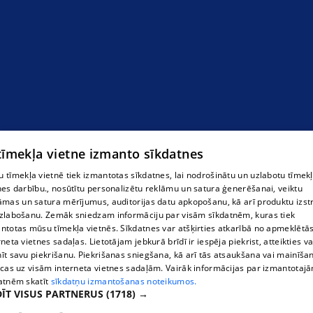
Zārki
 tīmekļa vietne izmanto sīkdatnes
 tīmekļa vietnē tiek izmantotas sīkdatnes, lai nodrošinātu un uzlabotu tīmek
nes darbību., nosūtītu personalizētu reklāmu un satura ģenerēšanai, veiktu
āmas un satura mērījumus, auditorijas datu apkopošanu, kā arī produktu izst
zlabošanu. Zemāk sniedzam informāciju par visām sīkdatnēm, kuras tiek
ntotas mūsu tīmekļa vietnēs. Sīkdatnes var atšķirties atkarībā no apmeklētā
rneta vietnes sadaļas. Lietotājam jebkurā brīdī ir iespēja piekrist, atteikties va
īt savu piekrišanu. Piekrišanas sniegšana, kā arī tās atsaukšana vai mainīša
ecas uz visām interneta vietnes sadaļām. Vairāk informācijas par izmantotaj
atnēm skatīt
sīkdatņu izmantošanas noteikumos.
ĪT VISUS PARTNERUS
(1718) →