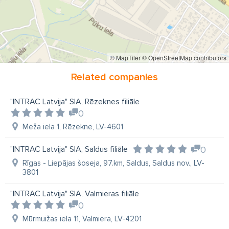
Traktortehnikas rezerves daļas un serviss
Massey Ferguson
Dalbo
Kongskilde
Manitou
Mustang
Svetruck
John Deere
Waratah
© MapTiler
© OpenStreetMap contributors
Moipu
Bruks
Bracke
CASE
Bomag
Related companies
Marini
"INTRAC Latvija" SIA, Rēzeknes filiāle
0
Meža iela 1, Rēzekne, LV-4601
"INTRAC Latvija" SIA, Saldus filiāle
0
Rīgas - Liepājas šoseja, 97.km, Saldus, Saldus nov., LV-
3801
"INTRAC Latvija" SIA, Valmieras filiāle
0
Mūrmuižas iela 11, Valmiera, LV-4201