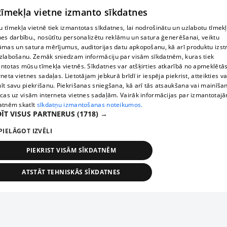
 tīmekļa vietne izmanto sīkdatnes
 tīmekļa vietnē tiek izmantotas sīkdatnes, lai nodrošinātu un uzlabotu tīmek
nes darbību., nosūtītu personalizētu reklāmu un satura ģenerēšanai, veiktu
āmas un satura mērījumus, auditorijas datu apkopošanu, kā arī produktu izst
zlabošanu. Zemāk sniedzam informāciju par visām sīkdatnēm, kuras tiek
ntotas mūsu tīmekļa vietnēs. Sīkdatnes var atšķirties atkarībā no apmeklētā
rneta vietnes sadaļas. Lietotājam jebkurā brīdī ir iespēja piekrist, atteikties va
īt savu piekrišanu. Piekrišanas sniegšana, kā arī tās atsaukšana vai mainīša
ecas uz visām interneta vietnes sadaļām. Vairāk informācijas par izmantotaj
atnēm skatīt
sīkdatņu izmantošanas noteikumos.
ĪT VISUS PARTNERUS
(1718) →
PIELĀGOT IZVĒLI
PIEKRIST VISĀM SĪKDATNĒM
ATSTĀT TEHNISKĀS SĪKDATNES
TEHNISKĀS/OBLIGĀTĀS
STATISTIKAS
MĒRĶĒŠANA
FUNKCIONĀLĀS
NEKLASIFICĒTĀS