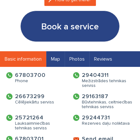
Book a service
Basic information
Map
Photos
Reviews
67803700
29404311
Phone
Mežizstrādes tehnikas
serviss
26673299
29163187
Cēlējiekārtu serviss
Būvtehnikas, celtniecības
tehnikas serviss
25721264
29244731
Lauksaimniecības
Rezerves daļu noliktava
tehnikas serviss
67803701
Send email