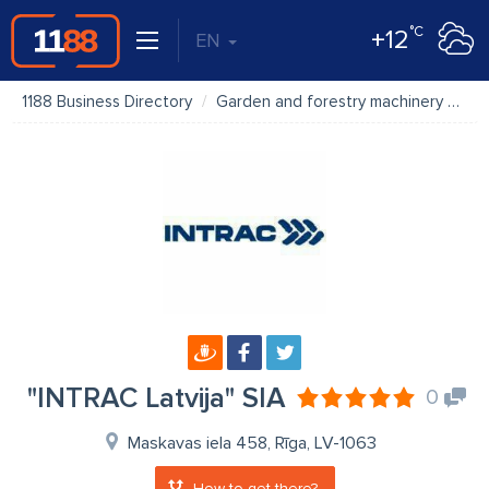
°C
+12
EN
1188 Business Directory
Garden and forestry machinery
"IN
"INTRAC Latvija" SIA
0
Maskavas iela 458, Rīga, LV-1063
How to get there?