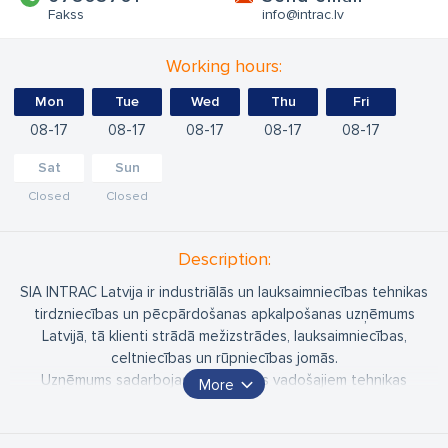
Fakss
info@intrac.lv
Working hours:
Mon
Tue
Wed
Thu
Fri
08
17
08
17
08
17
08
17
08
17
Sat
Sun
Closed
Closed
Description:
SIA INTRAC Latvija ir industriālās un lauksaimniecības tehnikas
tirdzniecības un pēcpārdošanas apkalpošanas uzņēmums
Latvijā, tā klienti strādā mežizstrādes, lauksaimniecības,
celtniecības un rūpniecības jomās.
Uzņēmums sadarbojas ar pasaules vadošajiem tehnikas
More
piegādātājiem un nodrošina kvalificēta tehniskā personāla
pakalpojumus. INTRAC Latvija ir vadošais uzņēmums tā
pārstāvēto produktu tirgus segmentos.