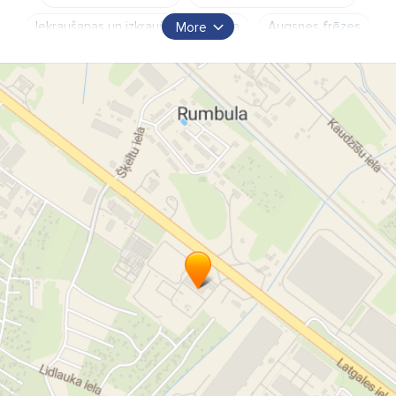
Iekraušanas un izkraušanas tehnika
Augsnes frēzes
More
Lietota tehnika
Jauna tehnika
Būvtehnikas tirdzniecība
Būvtehnikas rezerves daļas
Cēlējiekārtu noma
Ekskavatori
Kāpurķēžu un riteņu traktori
Būvtehnikas un meža tehnikas serviss
Būvtehnikas un meža tehnikas remonts
Mežtehnikas operatoru apmācība
Meža mērinstrumenti
Hidrauliskās šļūtenes tehnikai
Hidraulisko šļūteņu izgatavošana
Industriālās eļļas
Teleskopiskie iekrāvēji
Pacēlājtehnikas tirdzniecība un serviss