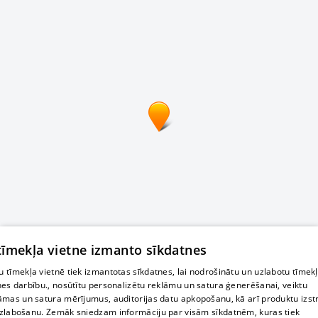
 tīmekļa vietne izmanto sīkdatnes
 tīmekļa vietnē tiek izmantotas sīkdatnes, lai nodrošinātu un uzlabotu tīmek
nes darbību., nosūtītu personalizētu reklāmu un satura ģenerēšanai, veiktu
āmas un satura mērījumus, auditorijas datu apkopošanu, kā arī produktu izst
zlabošanu. Zemāk sniedzam informāciju par visām sīkdatnēm, kuras tiek