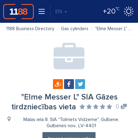
°C
+20
EN
1188 Business Directory
Gas cylinders
"Elme Messer L" SIA Gāzes tirdzniecības vieta
"Elme Messer L" SIA Gāzes
tirdzniecības vieta
0
Malas iela 8, SIA "Tolmets Vidzeme", Gulbene,
Gulbenes nov., LV-4401