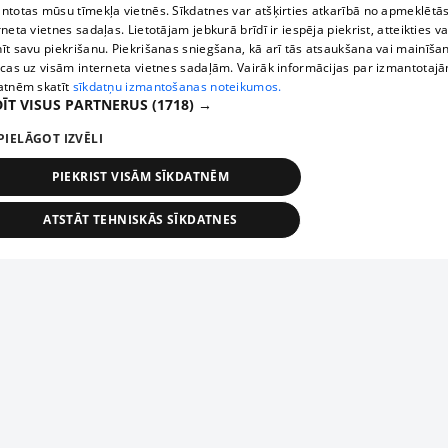
ntotas mūsu tīmekļa vietnēs. Sīkdatnes var atšķirties atkarībā no apmeklētā
rneta vietnes sadaļas. Lietotājam jebkurā brīdī ir iespēja piekrist, atteikties va
īt savu piekrišanu. Piekrišanas sniegšana, kā arī tās atsaukšana vai mainīša
ecas uz visām interneta vietnes sadaļām. Vairāk informācijas par izmantotaj
atnēm skatīt
sīkdatņu izmantošanas noteikumos.
ĪT VISUS PARTNERUS
(1718) →
PIELĀGOT IZVĒLI
PIEKRIST VISĀM SĪKDATNĒM
ATSTĀT TEHNISKĀS SĪKDATNES
TEHNISKĀS/OBLIGĀTĀS
STATISTIKAS
MĒRĶĒŠANA
FUNKCIONĀLĀS
NEKLASIFICĒTĀS
ehniskās/obligātās
Statistikas
Mērķēšana
Funkcionālās
Neklasificēt
niskās/obligātās sīkdatnes nepieciešamas, lai lietotājs varētu brīvi apmeklēt un pārlūk
Add your company
ekļa vietni un izmantot tās piedāvātās iespējas. Bez šīm sīkdatnēm tīmekļa vietne neva