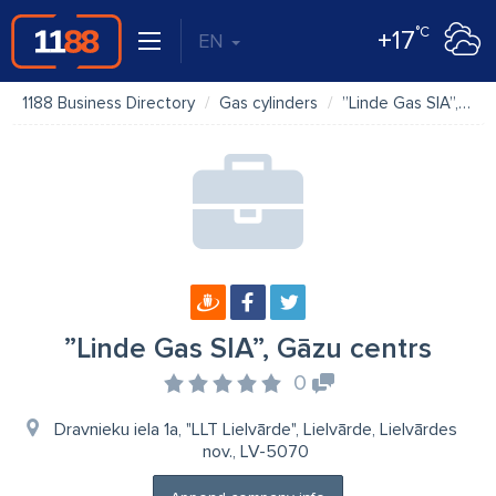
°C
+17
EN
1188 Business Directory
Gas cylinders
”Linde Gas SIA”, Gāzu centrs
”Linde Gas SIA”, Gāzu centrs
0
Dravnieku iela 1a, "LLT Lielvārde", Lielvārde, Lielvārdes
nov., LV-5070