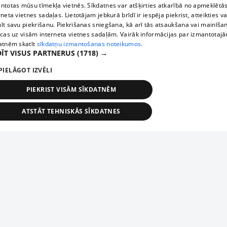
ntotas mūsu tīmekļa vietnēs. Sīkdatnes var atšķirties atkarībā no apmeklētā
rneta vietnes sadaļas. Lietotājam jebkurā brīdī ir iespēja piekrist, atteikties va
īt savu piekrišanu. Piekrišanas sniegšana, kā arī tās atsaukšana vai mainīša
ecas uz visām interneta vietnes sadaļām. Vairāk informācijas par izmantotaj
atnēm skatīt
sīkdatņu izmantošanas noteikumos.
ĪT VISUS PARTNERUS
(1718) →
PIELĀGOT IZVĒLI
PIEKRIST VISĀM SĪKDATNĒM
ATSTĀT TEHNISKĀS SĪKDATNES
TEHNISKĀS/OBLIGĀTĀS
STATISTIKAS
MĒRĶĒŠANA
FUNKCIONĀLĀS
NEKLASIFICĒTĀS
ehniskās/obligātās
Statistikas
Mērķēšana
Funkcionālās
Neklasificēt
niskās/obligātās sīkdatnes nepieciešamas, lai lietotājs varētu brīvi apmeklēt un pārlūk
Add your company
ekļa vietni un izmantot tās piedāvātās iespējas. Bez šīm sīkdatnēm tīmekļa vietne neva