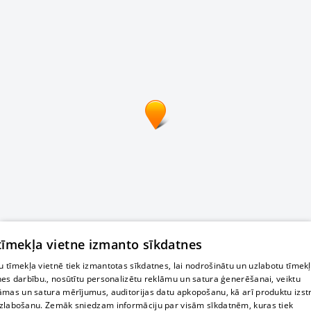
 tīmekļa vietne izmanto sīkdatnes
 tīmekļa vietnē tiek izmantotas sīkdatnes, lai nodrošinātu un uzlabotu tīmek
nes darbību., nosūtītu personalizētu reklāmu un satura ģenerēšanai, veiktu
āmas un satura mērījumus, auditorijas datu apkopošanu, kā arī produktu izst
zlabošanu. Zemāk sniedzam informāciju par visām sīkdatnēm, kuras tiek