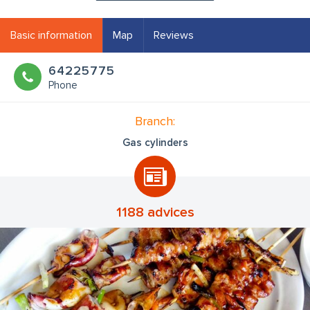
Basic information
Map
Reviews
64225775
Phone
Branch:
Gas cylinders
1188 advices