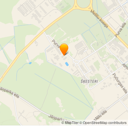
© MapTiler
© OpenStreetMap contributors