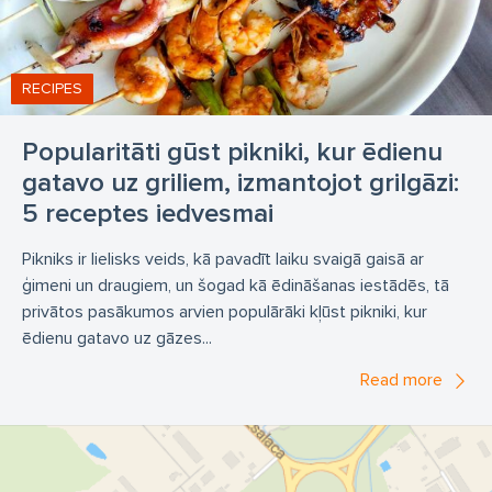
RECIPES
Popularitāti gūst pikniki, kur ēdienu
gatavo uz griliem, izmantojot grilgāzi:
5 receptes iedvesmai
Pikniks ir lielisks veids, kā pavadīt laiku svaigā gaisā ar
ģimeni un draugiem, un šogad kā ēdināšanas iestādēs, tā
privātos pasākumos arvien populārāki kļūst pikniki, kur
ēdienu gatavo uz gāzes...
Read more