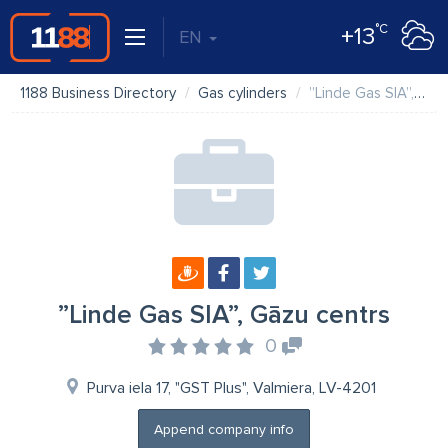
°C
+13
EN
1188 Business Directory
Gas cylinders
”Linde Gas SIA”, Gāzu centrs
”Linde Gas SIA”, Gāzu centrs
0
Purva iela 17, "GST Plus", Valmiera, LV-4201
Append company info