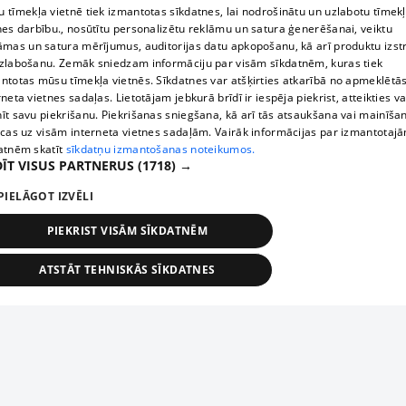
 tīmekļa vietnē tiek izmantotas sīkdatnes, lai nodrošinātu un uzlabotu tīmek
nes darbību., nosūtītu personalizētu reklāmu un satura ģenerēšanai, veiktu
āmas un satura mērījumus, auditorijas datu apkopošanu, kā arī produktu izst
zlabošanu. Zemāk sniedzam informāciju par visām sīkdatnēm, kuras tiek
ntotas mūsu tīmekļa vietnēs. Sīkdatnes var atšķirties atkarībā no apmeklētā
rneta vietnes sadaļas. Lietotājam jebkurā brīdī ir iespēja piekrist, atteikties va
īt savu piekrišanu. Piekrišanas sniegšana, kā arī tās atsaukšana vai mainīša
ecas uz visām interneta vietnes sadaļām. Vairāk informācijas par izmantotaj
atnēm skatīt
sīkdatņu izmantošanas noteikumos.
ĪT VISUS PARTNERUS
(1718) →
PIELĀGOT IZVĒLI
PIEKRIST VISĀM SĪKDATNĒM
ATSTĀT TEHNISKĀS SĪKDATNES
TEHNISKĀS/OBLIGĀTĀS
STATISTIKAS
MĒRĶĒŠANA
FUNKCIONĀLĀS
NEKLASIFICĒTĀS