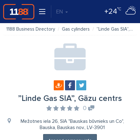
°C
+24
EN
1188 Business Directory
Gas cylinders
”Linde Gas SIA”, Gāzu centrs
”Linde Gas SIA”, Gāzu centrs
0
Mežotnes iela 26, SIA "Bauskas būvnieks un Co",
Bauska, Bauskas nov., LV-3901