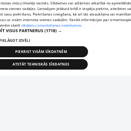
ntotas mūsu tīmekļa vietnēs. Sīkdatnes var atšķirties atkarībā no apmeklētā
rneta vietnes sadaļas. Lietotājam jebkurā brīdī ir iespēja piekrist, atteikties va
īt savu piekrišanu. Piekrišanas sniegšana, kā arī tās atsaukšana vai mainīša
ecas uz visām interneta vietnes sadaļām. Vairāk informācijas par izmantotaj
atnēm skatīt
sīkdatņu izmantošanas noteikumos.
ĪT VISUS PARTNERUS
(1718) →
PIELĀGOT IZVĒLI
PIEKRIST VISĀM SĪKDATNĒM
ATSTĀT TEHNISKĀS SĪKDATNES
TEHNISKĀS/OBLIGĀTĀS
STATISTIKAS
MĒRĶĒŠANA
FUNKCIONĀLĀS
NEKLASIFICĒTĀS
ehniskās/obligātās
Statistikas
Mērķēšana
Funkcionālās
Neklasificēt
niskās/obligātās sīkdatnes nepieciešamas, lai lietotājs varētu brīvi apmeklēt un pārlūk
Add your company
ekļa vietni un izmantot tās piedāvātās iespējas. Bez šīm sīkdatnēm tīmekļa vietne neva