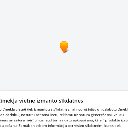
 tīmekļa vietne izmanto sīkdatnes
 tīmekļa vietnē tiek izmantotas sīkdatnes, lai nodrošinātu un uzlabotu tīmek
nes darbību., nosūtītu personalizētu reklāmu un satura ģenerēšanai, veiktu
āmas un satura mērījumus, auditorijas datu apkopošanu, kā arī produktu izst
zlabošanu. Zemāk sniedzam informāciju par visām sīkdatnēm, kuras tiek