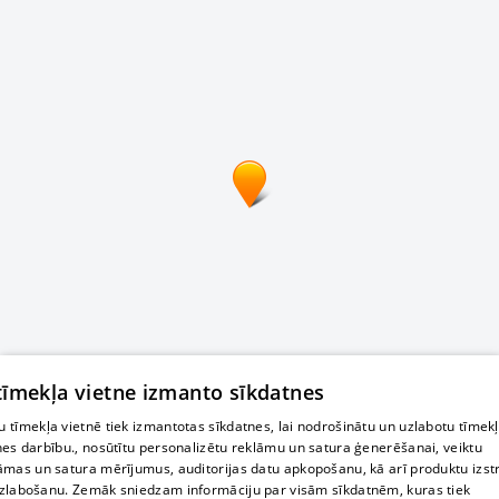
 tīmekļa vietne izmanto sīkdatnes
 tīmekļa vietnē tiek izmantotas sīkdatnes, lai nodrošinātu un uzlabotu tīmek
nes darbību., nosūtītu personalizētu reklāmu un satura ģenerēšanai, veiktu
āmas un satura mērījumus, auditorijas datu apkopošanu, kā arī produktu izst
zlabošanu. Zemāk sniedzam informāciju par visām sīkdatnēm, kuras tiek