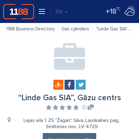
°C
+18
EN
1188 Business Directory
Gas cylinders
''Linde Gas SIA”, Gāzu centrs
''Linde Gas SIA”, Gāzu centrs
0
Lejas iela 1, ZS "Žagari", Silva, Launkalnes pag.,
Smiltenes nov., LV-4729