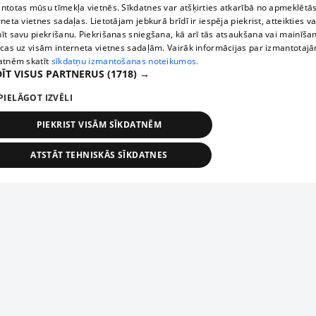
ntotas mūsu tīmekļa vietnēs. Sīkdatnes var atšķirties atkarībā no apmeklētā
rneta vietnes sadaļas. Lietotājam jebkurā brīdī ir iespēja piekrist, atteikties va
īt savu piekrišanu. Piekrišanas sniegšana, kā arī tās atsaukšana vai mainīša
ecas uz visām interneta vietnes sadaļām. Vairāk informācijas par izmantotaj
atnēm skatīt
sīkdatņu izmantošanas noteikumos.
ĪT VISUS PARTNERUS
(1718) →
PIELĀGOT IZVĒLI
PIEKRIST VISĀM SĪKDATNĒM
ATSTĀT TEHNISKĀS SĪKDATNES
TEHNISKĀS/OBLIGĀTĀS
STATISTIKAS
MĒRĶĒŠANA
FUNKCIONĀLĀS
NEKLASIFICĒTĀS
ehniskās/obligātās
Statistikas
Mērķēšana
Funkcionālās
Neklasificēt
niskās/obligātās sīkdatnes nepieciešamas, lai lietotājs varētu brīvi apmeklēt un pārlūk
Add your company
ekļa vietni un izmantot tās piedāvātās iespējas. Bez šīm sīkdatnēm tīmekļa vietne neva