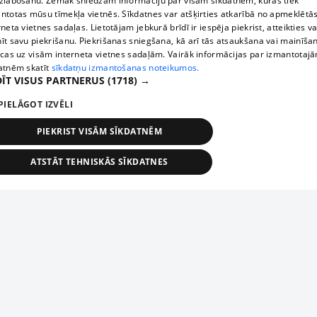
zlabošanu. Zemāk sniedzam informāciju par visām sīkdatnēm, kuras tiek
ntotas mūsu tīmekļa vietnēs. Sīkdatnes var atšķirties atkarībā no apmeklētā
rneta vietnes sadaļas. Lietotājam jebkurā brīdī ir iespēja piekrist, atteikties va
īt savu piekrišanu. Piekrišanas sniegšana, kā arī tās atsaukšana vai mainīša
ecas uz visām interneta vietnes sadaļām. Vairāk informācijas par izmantotaj
atnēm skatīt
sīkdatņu izmantošanas noteikumos.
ĪT VISUS PARTNERUS
(1718) →
PIELĀGOT IZVĒLI
PIEKRIST VISĀM SĪKDATNĒM
ATSTĀT TEHNISKĀS SĪKDATNES
TEHNISKĀS/OBLIGĀTĀS
STATISTIKAS
MĒRĶĒŠANA
FUNKCIONĀLĀS
NEKLASIFICĒTĀS
ehniskās/obligātās
Statistikas
Mērķēšana
Funkcionālās
Neklasificēt
niskās/obligātās sīkdatnes nepieciešamas, lai lietotājs varētu brīvi apmeklēt un pārlūk
Add your company