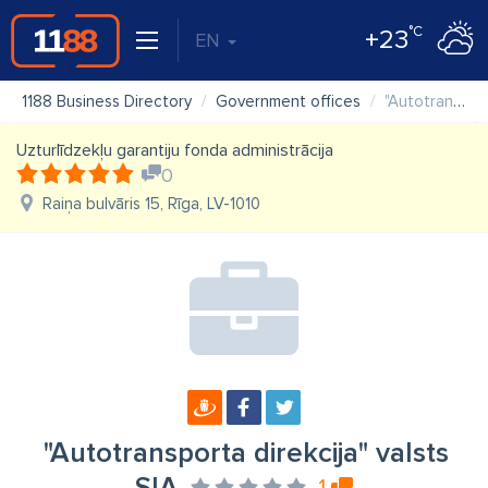
°C
+23
EN
1188 Business Directory
Government offices
"Autotransporta direkcija" valsts SIA
Uzturlīdzekļu garantiju fonda administrācija
0
Raiņa bulvāris 15, Rīga, LV-1010
"Autotransporta direkcija" valsts
1