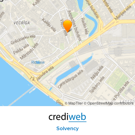
© MapTiler
© OpenStreetMap contributors
Solvency