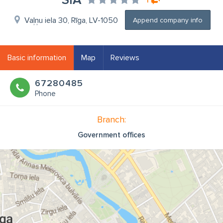
SIA
Vaļņu iela 30, Rīga, LV-1050
Append company info
Basic information
Map
Reviews
67280485
Phone
Branch:
Government offices