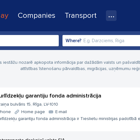
lay
Companies
Transport
Where?
ts iestāžu nozarē apkopota informācija par dažādām valsts un pašvaldīb
attīstības īstenošanu pārvaldības, migrācijas, uzņēmumu re
urlīdzekļu garantiju fonda administrācija
aiņa bulvāris 15, Rīga, LV-1010
Phone
Home page
E-mail
rlīdzekļu garantiju fonda administrācija ir Tieslietu ministrijas padotībā 