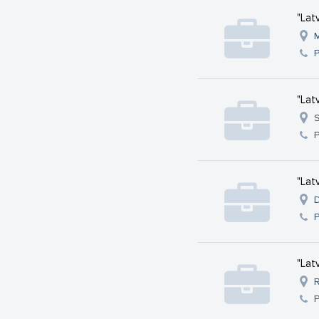
"Lat
M
"Lat
S
"Lat
D
"Lat
R