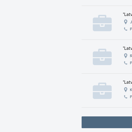
"Lat
J
"Lat
R
"Lat
K