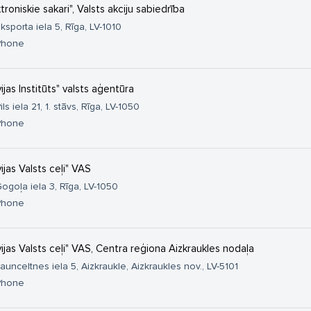
troniskie sakari", Valsts akciju sabiedrība
ksporta iela 5, Rīga, LV-1010
Phone
vijas Institūts" valsts aģentūra
ils iela 21, 1. stāvs, Rīga, LV-1050
Phone
vijas Valsts ceļi" VAS
ogoļa iela 3, Rīga, LV-1050
Phone
vijas Valsts ceļi" VAS, Centra reģiona Aizkraukles nodaļa
aunceltnes iela 5, Aizkraukle, Aizkraukles nov., LV-5101
Phone