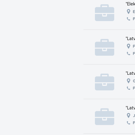
"Elek
E
"Lat
P
"Lat
G
"Lat
J