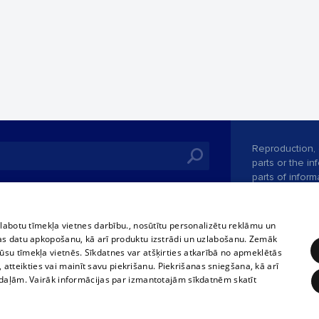
Reproduction, o
parts or the i
parts of informa
Also automatic
ies
In the cinemas
of any materia
rains,
TV program
strictly forbid
zlabotu tīmekļa vietnes darbību., nosūtītu personalizētu reklāmu un
tional schedules
website.
Contract rules
as datu apkopošanu, kā arī produktu izstrādi un uzlabošanu. Zemāk
ets
su tīmekļa vietnēs. Sīkdatnes var atšķirties atkarībā no apmeklētās
360 Ziņas kontakti
, atteikties vai mainīt savu piekrišanu. Piekrišanas sniegšana, kā arī
ckets
adaļām. Vairāk informācijas par izmantotajām sīkdatnēm skatīt
Vortal assistan
Elaborated
SIA