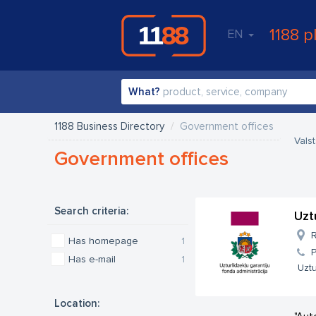
1188 p
EN
What?
1188 Business Directory
Government offices
Vals
Government offices
Search criteria:
Uzt
R
Has homepage
1
Has e-mail
1
Uztu
Location: