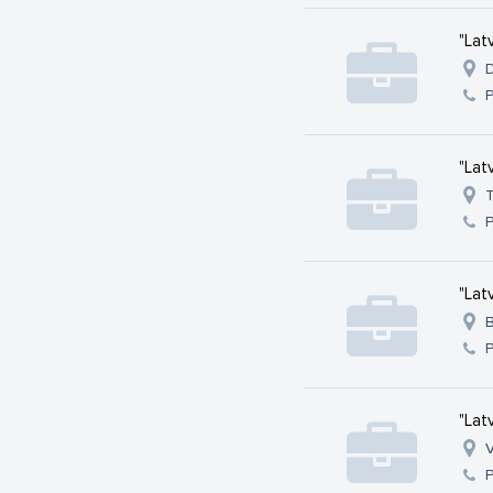
"Lat
D
"Lat
T
"Lat
B
"Lat
V