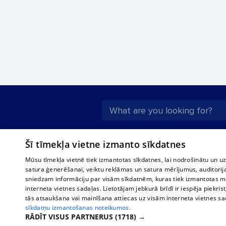
About us
Compan
Šī tīmekļa vietne izmanto sīkdatnes
Advertisement
Buses, t
Mūsu tīmekļa vietnē tiek izmantotas sīkdatnes, lai nodrošinātu un u
interna
For business
satura ģenerēšanai, veiktu reklāmas un satura mērījumus, auditorij
Bus tick
sniedzam informāciju par visām sīkdatnēm, kuras tiek izmantotas mū
Tariffs
interneta vietnes sadaļas. Lietotājam jebkurā brīdī ir iespēja piekrist
Train ti
Privacy policy
tās atsaukšana vai mainīšana attiecas uz visām interneta vietnes s
sīkdatņu izmantošanas noteikumos.
Cookie settings
RĀDĪT VISUS PARTNERUS
(1718) →
Political advertising