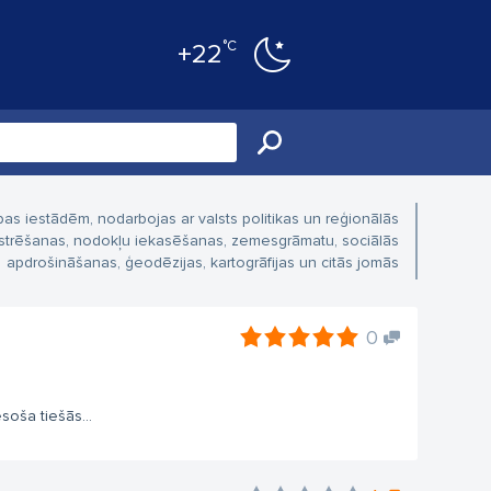
°C
+22
as iestādēm, nodarbojas ar valsts politikas un reģionālās
ģistrēšanas, nodokļu iekasēšanas, zemesgrāmatu, sociālās
apdrošināšanas, ģeodēzijas, kartogrāfijas un citās jomās
0
esoša tiešās...