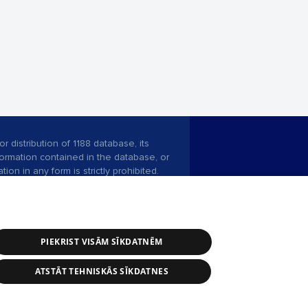
r distribution of 1188 database, its
nformation contained in the database, or
tion in any form is strictly prohibited.
 download is prohibited. Reproduction
l published on the website 1188 is
den without the editorial license of 1188
PIEKRIST VISĀM SĪKDATNĒM
ATSTĀT TEHNISKĀS SĪKDATNES
ce service: e-mail -
info@1188.lv
 Helio Media
2004-2026