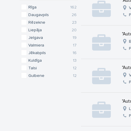
"Aut
Rīga
162
V
Daugavpils
26
Rēzekne
23
Liepāja
20
"Aut
Jelgava
19
B
Valmiera
17
Jēkabpils
16
Kuldīga
13
"Aut
Talsi
12
V
Gulbene
12
"Aut
L