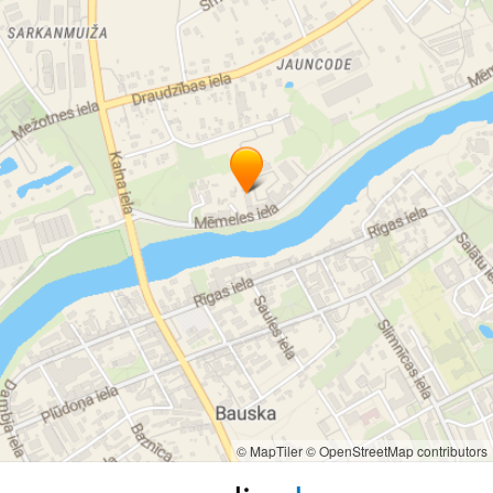
© MapTiler
© OpenStreetMap contributors