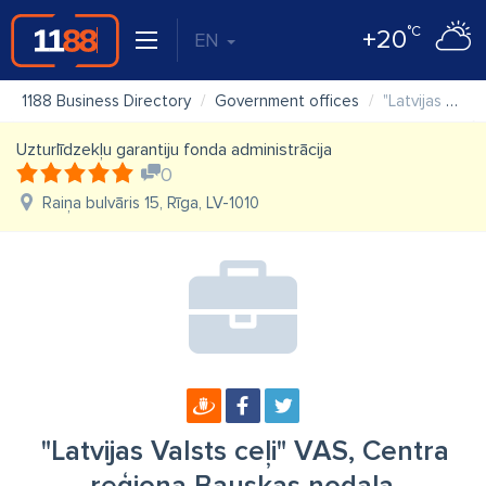
°C
+20
EN
1188 Business Directory
Government offices
"Latvijas Valsts ceļi" VAS, Centra reģiona Bauskas nodaļa
Uzturlīdzekļu garantiju fonda administrācija
0
Raiņa bulvāris 15, Rīga, LV-1010
"Latvijas Valsts ceļi" VAS, Centra