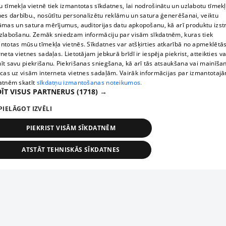
 tīmekļa vietnē tiek izmantotas sīkdatnes, lai nodrošinātu un uzlabotu tīmek
nes darbību., nosūtītu personalizētu reklāmu un satura ģenerēšanai, veiktu
āmas un satura mērījumus, auditorijas datu apkopošanu, kā arī produktu izst
zlabošanu. Zemāk sniedzam informāciju par visām sīkdatnēm, kuras tiek
ntotas mūsu tīmekļa vietnēs. Sīkdatnes var atšķirties atkarībā no apmeklētā
rneta vietnes sadaļas. Lietotājam jebkurā brīdī ir iespēja piekrist, atteikties va
īt savu piekrišanu. Piekrišanas sniegšana, kā arī tās atsaukšana vai mainīša
ecas uz visām interneta vietnes sadaļām. Vairāk informācijas par izmantotaj
atnēm skatīt
sīkdatņu izmantošanas noteikumos.
ĪT VISUS PARTNERUS
(1718) →
PIELĀGOT IZVĒLI
PIEKRIST VISĀM SĪKDATNĒM
ATSTĀT TEHNISKĀS SĪKDATNES
TEHNISKĀS/OBLIGĀTĀS
STATISTIKAS
MĒRĶĒŠANA
FUNKCIONĀLĀS
NEKLASIFICĒTĀS