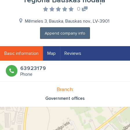
reģiona Bauskas nodaļa
0
Mēmeles 3, Bauska, Bauskas nov., LV-3901
Append company info
Basic information
Map
Reviews
63923179
Phone
Branch:
Government offices