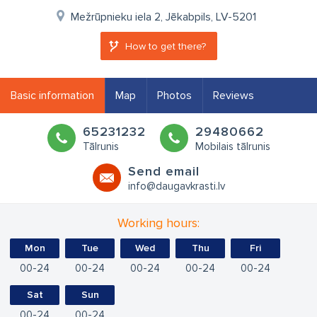
Mežrūpnieku iela 2, Jēkabpils, LV-5201
How to get there?
Basic information
Map
Photos
Reviews
65231232
29480662
Tālrunis
Mobilais tālrunis
Send email
info@daugavkrasti.lv
Working hours:
Mon
Tue
Wed
Thu
Fri
00
24
00
24
00
24
00
24
00
24
Sat
Sun
00
24
00
24