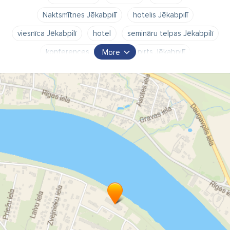
Naktsmītnes Jēkabpilī
hotelis Jēkabpilī
viesnīca Jēkabpilī
hotel
semināru telpas Jēkabpilī
konferences Jēkabpilī
pirts Jēkabpilī
More
baseins Jēkabpilī
ēdināšana Jēkabpilī
banketi Jēkabpilī
Daugavkrasti Jēkabpilī
Naktsmītne Jēkabpilī
viesnīcas Jēkabpilī
viesnīca Daugavas krastā
viesnīca pie Daugavas
viesības Jēkabpilī
svinības Jēkabpilī
Daugavkrasti
banketi
galdu klāšana
Nakšņošana ģimenēm ar bērniem
Atpūtas komplekss
Konferenču telpas
Spa viesnīca