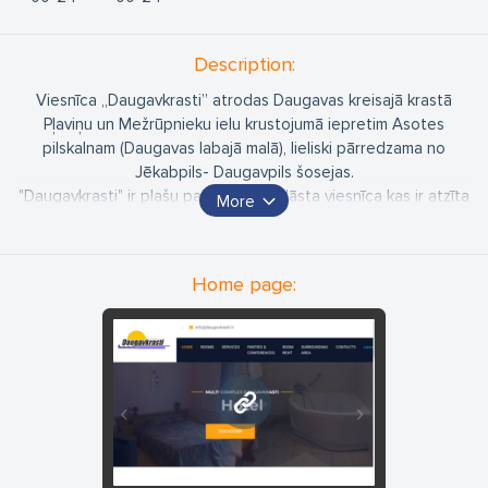
Description:
Viesnīca „Daugavkrasti” atrodas Daugavas kreisajā krastā
Pļaviņu un Mežrūpnieku ielu krustojumā iepretim Asotes
pilskalnam (Daugavas labajā malā), lieliski pārredzama no
Jēkabpils- Daugavpils šosejas.
"Daugavkrasti" ir plašu pakalpojumu klāsta viesnīca kas ir atzīta
More
kā padomju laika kūltūrvēsturisks mantojums ar skaistu skatu uz
Daugavu kas atrodas tikai pāris metrus no viesnīcas.
Vienlaicīgi mūsu viesnīcas numuriņos var apmesties līdz 70
Home page:
viesiem ieskaitot papildvietas.
www.daugavkrasti.lv