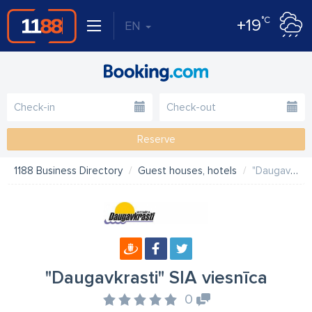
°C
+19
EN
Reserve
1188 Business Directory
Guest houses, hotels
"Daugavkrasti" SIA viesnīca
"Daugavkrasti" SIA viesnīca
0