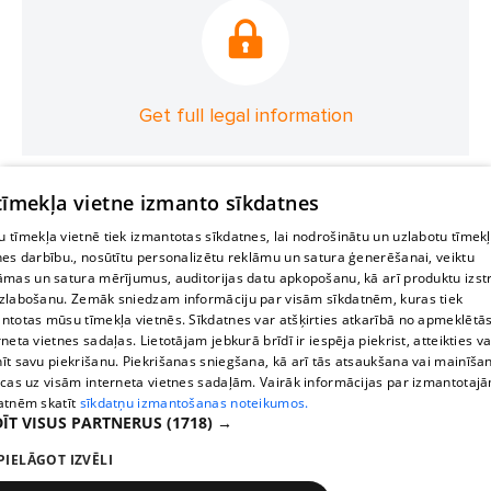
Get full legal information
 tīmekļa vietne izmanto sīkdatnes
 tīmekļa vietnē tiek izmantotas sīkdatnes, lai nodrošinātu un uzlabotu tīmek
nes darbību., nosūtītu personalizētu reklāmu un satura ģenerēšanai, veiktu
āmas un satura mērījumus, auditorijas datu apkopošanu, kā arī produktu izst
zlabošanu. Zemāk sniedzam informāciju par visām sīkdatnēm, kuras tiek
ntotas mūsu tīmekļa vietnēs. Sīkdatnes var atšķirties atkarībā no apmeklētā
rneta vietnes sadaļas. Lietotājam jebkurā brīdī ir iespēja piekrist, atteikties va
īt savu piekrišanu. Piekrišanas sniegšana, kā arī tās atsaukšana vai mainīša
ecas uz visām interneta vietnes sadaļām. Vairāk informācijas par izmantotaj
atnēm skatīt
sīkdatņu izmantošanas noteikumos.
ĪT VISUS PARTNERUS
(1718) →
PIELĀGOT IZVĒLI