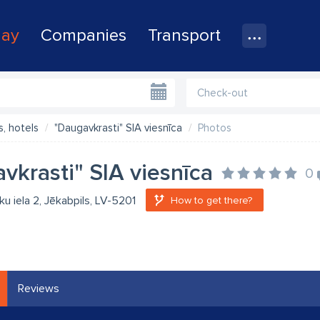
lay
Companies
Transport
, hotels
"Daugavkrasti" SIA viesnīca
Photos
vkrasti" SIA viesnīca
0
u iela 2, Jēkabpils, LV-5201
How to get there?
Reviews