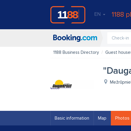
1188 p
EN
1188 Business Directory
Guest houses
"Dauga
Mežrūpniek
Basic information
Map
Photos