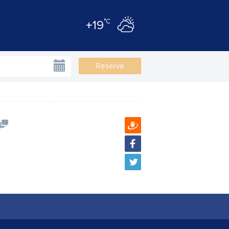
°C
+19
Reserve