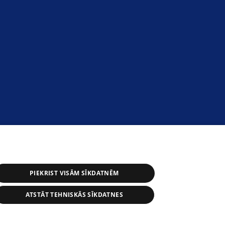
PIEKRIST VISĀM SĪKDATNĒM
ATSTĀT TEHNISKĀS SĪKDATNES