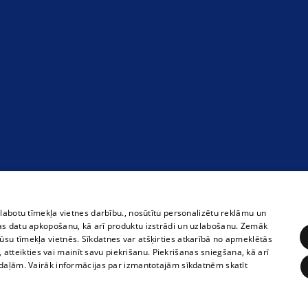
zlabotu tīmekļa vietnes darbību., nosūtītu personalizētu reklāmu un
as datu apkopošanu, kā arī produktu izstrādi un uzlabošanu. Zemāk
su tīmekļa vietnēs. Sīkdatnes var atšķirties atkarībā no apmeklētās
, atteikties vai mainīt savu piekrišanu. Piekrišanas sniegšana, kā arī
adaļām. Vairāk informācijas par izmantotajām sīkdatnēm skatīt