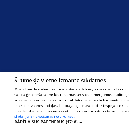
Šī tīmekļa vietne izmanto sīkdatnes
Mūsu tīmekļa vietnē tiek izmantotas sīkdatnes, lai nodrošinātu un u
satura ģenerēšanai, veiktu reklāmas un satura mērījumus, auditorij
sniedzam informāciju par visām sīkdatnēm, kuras tiek izmantotas mū
interneta vietnes sadaļas. Lietotājam jebkurā brīdī ir iespēja piekrist
tās atsaukšana vai mainīšana attiecas uz visām interneta vietnes s
sīkdatņu izmantošanas noteikumos.
RĀDĪT VISUS PARTNERUS
(1718) →