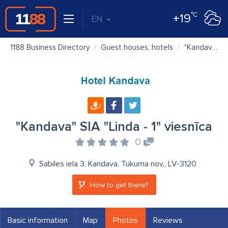
°C
+19
EN
1188 Business Directory
Guest houses, hotels
"Kandava" SIA "Linda - 1" viesnīca
"Kandava" SIA "Linda - 1" viesnīca
0
Sabiles iela 3, Kandava, Tukuma nov., LV-3120
How to get there?
Basic information
Map
Photos
Reviews