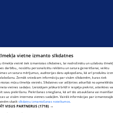
viesnīca
 tīmekļa vietne izmanto sīkdatnes
 tīmekļa vietnē tiek izmantotas sīkdatnes, lai nodrošinātu un uzlabotu tīmek
nes darbību., nosūtītu personalizētu reklāmu un satura ģenerēšanai, veiktu
āmas un satura mērījumus, auditorijas datu apkopošanu, kā arī produktu izst
zlabošanu. Zemāk sniedzam informāciju par visām sīkdatnēm, kuras tiek
ntotas mūsu tīmekļa vietnēs. Sīkdatnes var atšķirties atkarībā no apmeklētā
rneta vietnes sadaļas. Lietotājam jebkurā brīdī ir iespēja piekrist, atteikties va
īt savu piekrišanu. Piekrišanas sniegšana, kā arī tās atsaukšana vai mainīša
ecas uz visām interneta vietnes sadaļām. Vairāk informācijas par izmantotaj
atnēm skatīt
sīkdatņu izmantošanas noteikumos.
ĪT VISUS PARTNERUS
(1718) →