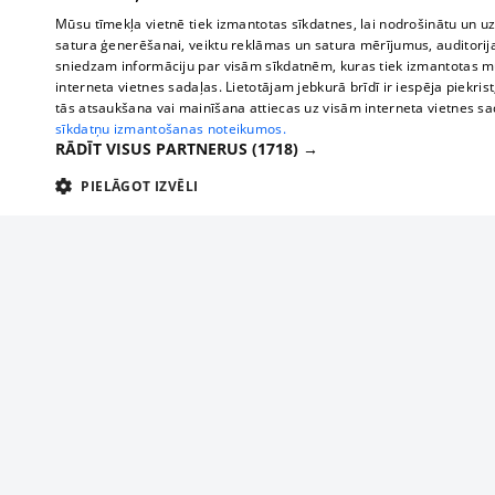
Mūsu tīmekļa vietnē tiek izmantotas sīkdatnes, lai nodrošinātu un u
satura ģenerēšanai, veiktu reklāmas un satura mērījumus, auditorij
sniedzam informāciju par visām sīkdatnēm, kuras tiek izmantotas mū
interneta vietnes sadaļas. Lietotājam jebkurā brīdī ir iespēja piekrist
tās atsaukšana vai mainīšana attiecas uz visām interneta vietnes s
sīkdatņu izmantošanas noteikumos.
RĀDĪT VISUS PARTNERUS
(1718) →
PIELĀGOT IZVĒLI
TEHNISKĀS/OBLIGĀTĀS
STATISTIKAS
M
Tehniskās/
Tehniskās/obligātās sīkdatnes nepieciešamas, lai lietotājs varētu brīvi apm
lietotājam nepieciešamo informāciju.
About us
Compan
Nodrošinātājs
/
Darbības
Advertisement
Buses, t
Nosaukums
Apra
Domēns
ilgums
interna
For business
delfi-adid
delfi.lv
1 gads
Izdev
Bus tick
Tariffs
gdpr
measureadv.com
59
Šis s
Train ti