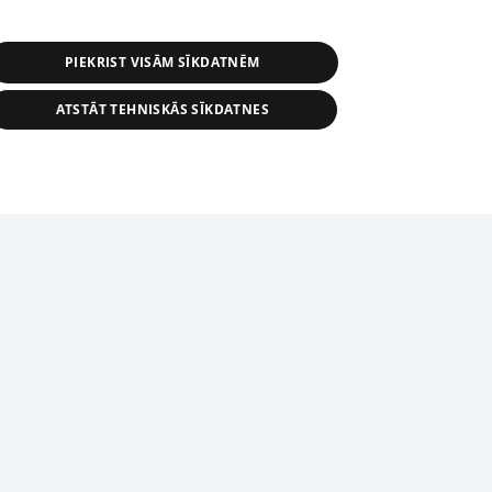
PIEKRIST VISĀM SĪKDATNĒM
ATSTĀT TEHNISKĀS SĪKDATNES
r distribution of 1188 database, its
nformation contained in the database, or
tion in any form is strictly prohibited.
tīmekļa vietne nevarēs pilnvērtīgi darboties un sniegt
 download is prohibited. Reproduction
l published on the website 1188 is
den without the editorial license of 1188
domēnā.