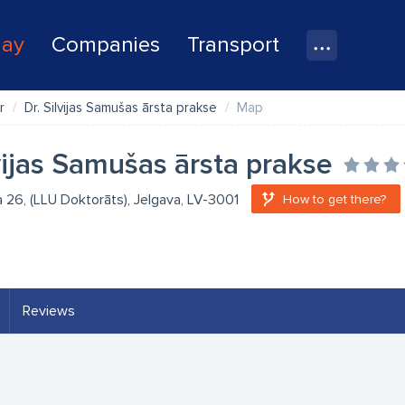
lay
Companies
Transport
r
Dr. Silvijas Samušas ārsta prakse
Map
lvijas Samušas ārsta prakse
a 26, (LLU Doktorāts), Jelgava, LV-3001
How to get there?
Reviews