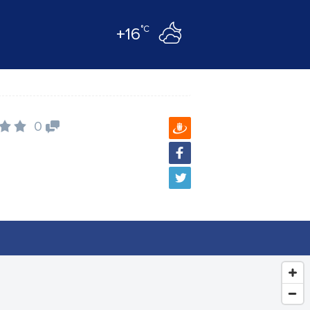
°C
+16
0