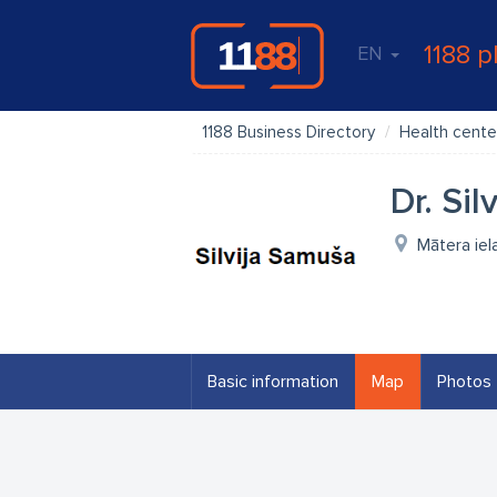
1188 p
EN
1188 Business Directory
Health cente
Dr. Si
Mātera iel
Basic information
Map
Photos