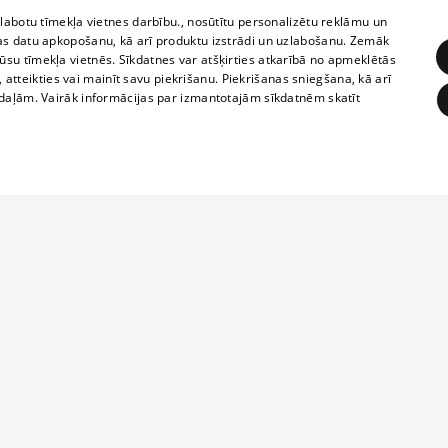
zlabotu tīmekļa vietnes darbību., nosūtītu personalizētu reklāmu un
as datu apkopošanu, kā arī produktu izstrādi un uzlabošanu. Zemāk
su tīmekļa vietnēs. Sīkdatnes var atšķirties atkarībā no apmeklētās
, atteikties vai mainīt savu piekrišanu. Piekrišanas sniegšana, kā arī
adaļām. Vairāk informācijas par izmantotajām sīkdatnēm skatīt
ĒRĶĒŠANA
FUNKCIONĀLĀS
NEKLASIFICĒTĀS
Reproduction, o
obligātās
Statistikas
Mērķēšana
Funkcionālās
Neklasificētās
parts or the i
parts of informa
eklēt un pārlūkot tīmekļa vietni un izmantot tās piedāvātās iespējas. Bez šīm sīkdatnēm 
Also automatic
ies
In the cinemas
of any materia
rains,
TV program
strictly forbid
ksts
tional schedules
website.
Contract rules
ēja norādītais identifikators
ets
360 Ziņas kontakti
īkfails tiek izmantots, lai saglabātu lietotāja piekrišanas statusu sīkdatnēm pašreizējā 
ckets