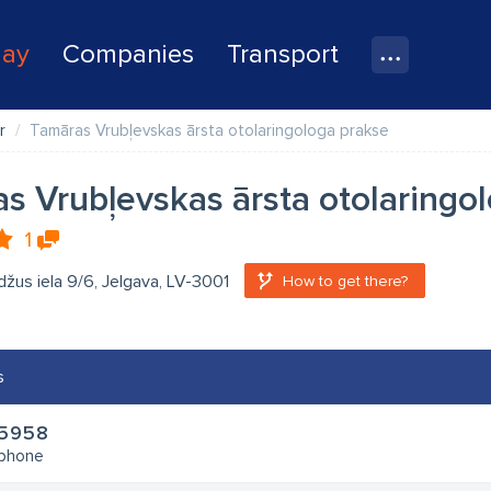
lay
Companies
Transport
r
Tamāras Vrubļevskas ārsta otolaringologa prakse
s Vrubļevskas ārsta otolaringo
1
žus iela 9/6, Jelgava, LV-3001
How to get there?
s
5958
 phone