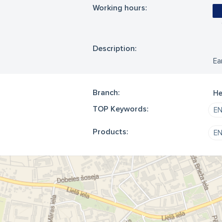
Working hours:
Description:
Ea
Branch:
He
TOP Keywords:
E
Products:
E