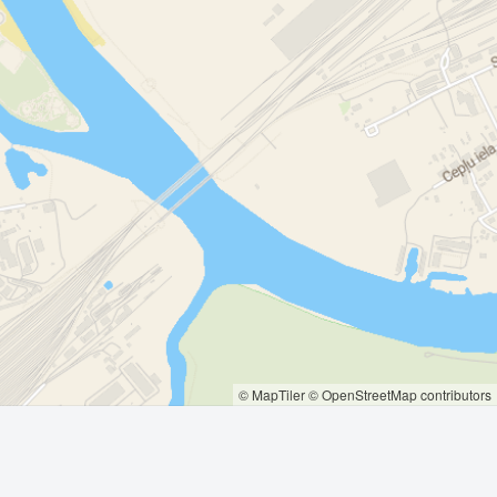
© MapTiler
© OpenStreetMap contributors