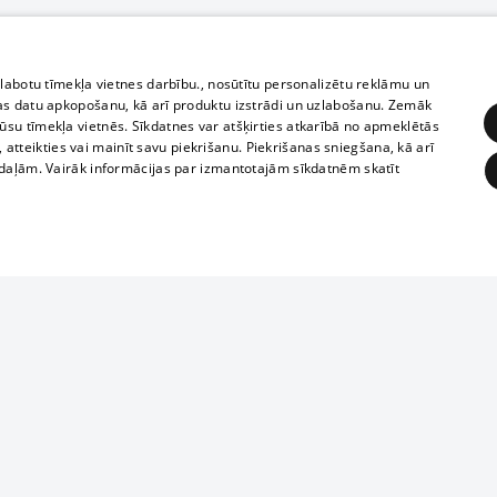
zlabotu tīmekļa vietnes darbību., nosūtītu personalizētu reklāmu un
as datu apkopošanu, kā arī produktu izstrādi un uzlabošanu. Zemāk
su tīmekļa vietnēs. Sīkdatnes var atšķirties atkarībā no apmeklētās
, atteikties vai mainīt savu piekrišanu. Piekrišanas sniegšana, kā arī
adaļām. Vairāk informācijas par izmantotajām sīkdatnēm skatīt
ĒRĶĒŠANA
FUNKCIONĀLĀS
NEKLASIFICĒTĀS
Reproduction, o
obligātās
Statistikas
Mērķēšana
Funkcionālās
Neklasificētās
parts or the i
parts of informa
eklēt un pārlūkot tīmekļa vietni un izmantot tās piedāvātās iespējas. Bez šīm sīkdatnēm 
Also automatic
ies
In the cinemas
of any materia
rains,
TV program
strictly forbid
ksts
tional schedules