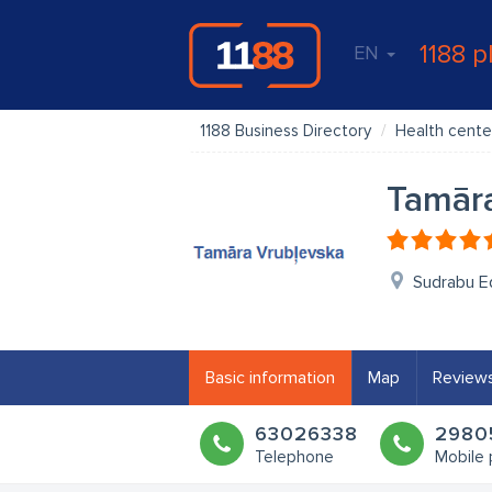
1188 p
EN
1188 Business Directory
Health cente
Tamāra
Sudrabu Ed
Basic information
Map
Review
63026338
2980
Telephone
Mobile