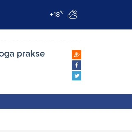
°C
+18
loga prakse