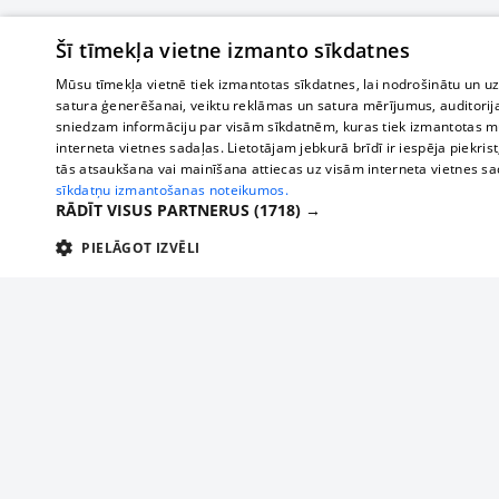
Šī tīmekļa vietne izmanto sīkdatnes
Mūsu tīmekļa vietnē tiek izmantotas sīkdatnes, lai nodrošinātu un u
satura ģenerēšanai, veiktu reklāmas un satura mērījumus, auditorij
sniedzam informāciju par visām sīkdatnēm, kuras tiek izmantotas mū
interneta vietnes sadaļas. Lietotājam jebkurā brīdī ir iespēja piekrist
tās atsaukšana vai mainīšana attiecas uz visām interneta vietnes s
sīkdatņu izmantošanas noteikumos.
RĀDĪT VISUS PARTNERUS
(1718) →
PIELĀGOT IZVĒLI
TEHNISKĀS/OBLIGĀTĀS
STATISTIKAS
M
Tehniskās/
Tehniskās/obligātās sīkdatnes nepieciešamas, lai lietotājs varētu brīvi apm
lietotājam nepieciešamo informāciju.
About us
Compan
Nodrošinātājs
/
Darbības
Advertisement
Buses, t
Nosaukums
Apra
Domēns
ilgums
interna