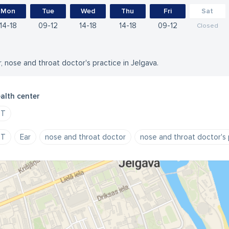
Mon
Tue
Wed
Thu
Fri
Sat
14
18
09
12
14
18
14
18
09
12
Closed
r, nose and throat doctor's practice in Jelgava.
alth center
NT
NT
Ear
nose and throat doctor
nose and throat doctor's 