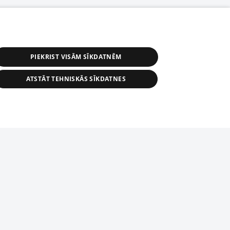
PIEKRIST VISĀM SĪKDATNĒM
ATSTĀT TEHNISKĀS SĪKDATNES
r distribution of 1188 database, its
nformation contained in the database, or
tion in any form is strictly prohibited.
tīmekļa vietne nevarēs pilnvērtīgi darboties un sniegt
 download is prohibited. Reproduction
l published on the website 1188 is
den without the editorial license of 1188