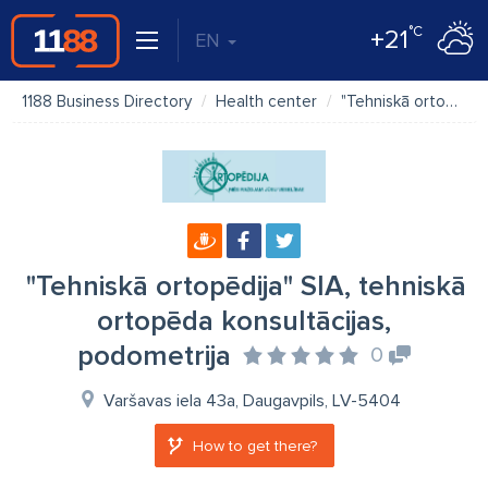
°C
+21
EN
1188 Business Directory
Health center
"Tehniskā ortopēdija" SIA, tehniskā ortopēda konsultācijas, podometrija
"Tehniskā ortopēdija" SIA, tehniskā
ortopēda konsultācijas,
podometrija
0
Varšavas iela 43a, Daugavpils, LV-5404
How to get there?