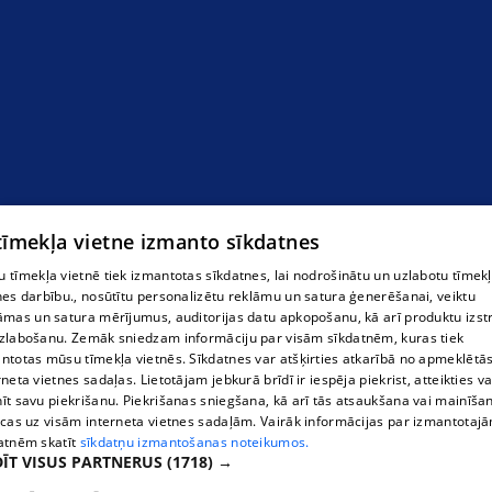
 tīmekļa vietne izmanto sīkdatnes
 tīmekļa vietnē tiek izmantotas sīkdatnes, lai nodrošinātu un uzlabotu tīmek
nes darbību., nosūtītu personalizētu reklāmu un satura ģenerēšanai, veiktu
āmas un satura mērījumus, auditorijas datu apkopošanu, kā arī produktu izst
zlabošanu. Zemāk sniedzam informāciju par visām sīkdatnēm, kuras tiek
ntotas mūsu tīmekļa vietnēs. Sīkdatnes var atšķirties atkarībā no apmeklētā
rneta vietnes sadaļas. Lietotājam jebkurā brīdī ir iespēja piekrist, atteikties va
īt savu piekrišanu. Piekrišanas sniegšana, kā arī tās atsaukšana vai mainīša
ecas uz visām interneta vietnes sadaļām. Vairāk informācijas par izmantotaj
atnēm skatīt
sīkdatņu izmantošanas noteikumos.
ĪT VISUS PARTNERUS
(1718) →