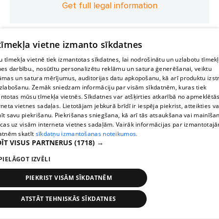
Get full legal information
 tīmekļa vietne izmanto sīkdatnes
 tīmekļa vietnē tiek izmantotas sīkdatnes, lai nodrošinātu un uzlabotu tīmek
nes darbību., nosūtītu personalizētu reklāmu un satura ģenerēšanai, veiktu
āmas un satura mērījumus, auditorijas datu apkopošanu, kā arī produktu izst
zlabošanu. Zemāk sniedzam informāciju par visām sīkdatnēm, kuras tiek
ntotas mūsu tīmekļa vietnēs. Sīkdatnes var atšķirties atkarībā no apmeklētā
rneta vietnes sadaļas. Lietotājam jebkurā brīdī ir iespēja piekrist, atteikties va
īt savu piekrišanu. Piekrišanas sniegšana, kā arī tās atsaukšana vai mainīša
ecas uz visām interneta vietnes sadaļām. Vairāk informācijas par izmantotaj
atnēm skatīt
sīkdatņu izmantošanas noteikumos.
ĪT VISUS PARTNERUS
(1718) →
PIELĀGOT IZVĒLI
PIEKRIST VISĀM SĪKDATNĒM
ATSTĀT TEHNISKĀS SĪKDATNES