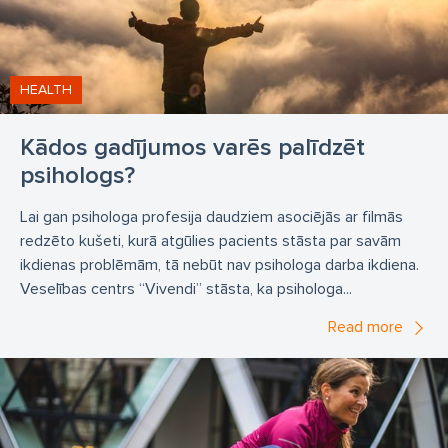
HEALTH
Kādos gadījumos varēs palīdzēt
psihologs?
Lai gan psihologa profesija daudziem asociējās ar filmās
redzēto kušeti, kurā atgūlies pacients stāsta par savām
ikdienas problēmām, tā nebūt nav psihologa darba ikdiena.
Veselības centrs “Vivendi” stāsta, ka psihologa...
Read more