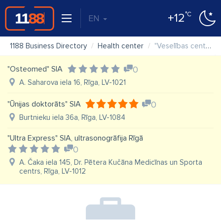
°C
+12
EN
1188 Business Directory
Health center
"Veselības centrs VIVENDI" SIA
"Osteomed" SIA
0
A. Saharova iela 16, Rīga, LV-1021
"Ūnijas doktorāts" SIA
0
Burtnieku iela 36a, Rīga, LV-1084
"Ultra Express" SIA, ultrasonogrāfija Rīgā
0
A. Čaka iela 145, Dr. Pētera Kučāna Medicīnas un Sporta
centrs, Rīga, LV-1012