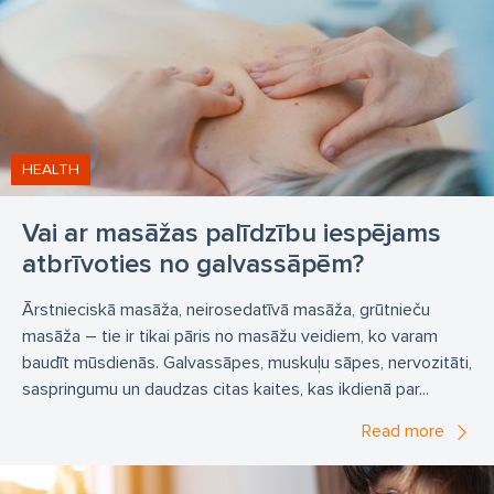
HEALTH
Vai ar masāžas palīdzību iespējams
atbrīvoties no galvassāpēm?
Ārstnieciskā masāža, neirosedatīvā masāža, grūtnieču
masāža – tie ir tikai pāris no masāžu veidiem, ko varam
baudīt mūsdienās. Galvassāpes, muskuļu sāpes, nervozitāti,
saspringumu un daudzas citas kaites, kas ikdienā par...
Read more