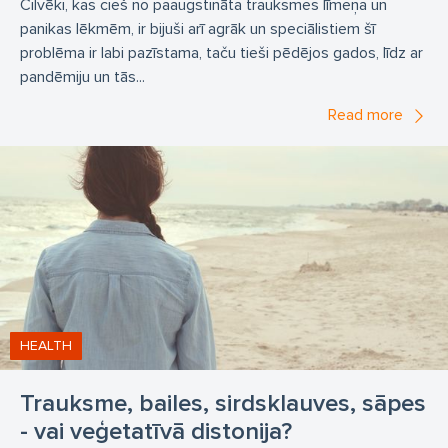
Cilvēki, kas cieš no paaugstināta trauksmes līmeņa un
panikas lēkmēm, ir bijuši arī agrāk un speciālistiem šī
problēma ir labi pazīstama, taču tieši pēdējos gados, līdz ar
pandēmiju un tās...
Read more
HEALTH
Trauksme, bailes, sirdsklauves, sāpes
- vai veģetatīvā distonija?