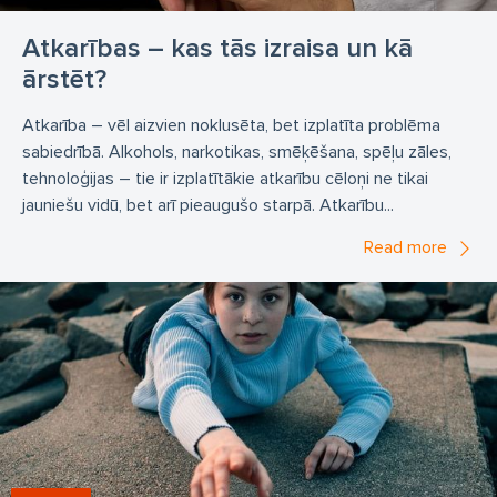
Atkarības – kas tās izraisa un kā
ārstēt?
Atkarība – vēl aizvien noklusēta, bet izplatīta problēma
sabiedrībā. Alkohols, narkotikas, smēķēšana, spēļu zāles,
tehnoloģijas – tie ir izplatītākie atkarību cēloņi ne tikai
jauniešu vidū, bet arī pieaugušo starpā. Atkarību...
Read more