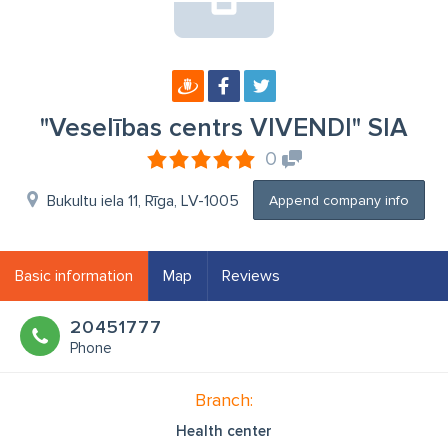
"Veselības centrs VIVENDI" SIA
0
Bukultu iela 11, Rīga, LV-1005
Append company info
Basic information
Map
Reviews
20451777
Phone
Branch:
Health center