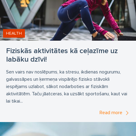
HEALTH
Fiziskās aktivitātes kā ceļazīme uz
labāku dzīvi!
Sen vairs nav noslēpums, ka stresu, ikdienas nogurumu,
galvassāpes un ķermeņa vispārējo fizisko stāvokli
iespējams uzlabot, sākot nodarboties ar fiziskām
aktivitātēm. Taču jāatceras, ka uzsākt sportošanu, kaut vai
lai tikai...
Read more