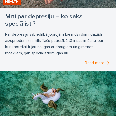
HEALTH
Mīti par depresiju – ko saka
speciālisti?
Par depresiju sabiedrībā joprojām bieži dzirdami dažādi
aizspriedumi un mīti. Taču patiesībā tā ir saslimšana, par
kuru noteikti ir jārunā: gan ar draugiem un ģimenes
locekļiem, gan speciālistiem, gan arī...
Read more