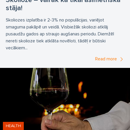
stāja!
Skoliozes izplatība ir 2-3% no populācijas, variējot
smaguma pakāpē un veidā. Visbiežāk skoliozi atklāj
pusaudžu gados ap straujo augšanas periodu. Diemžēl
nereti skolioze tiek atklāta novēloti, tādēļ ir būtiski
vecākiem...
Read more
HEALTH