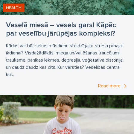
HEALTH
Veselā miesā – vesels gars! Kāpēc
par veselību jārūpējas kompleksi?
Kādas var būt sekas mūsdienu steidzīgajai, stresa pilnajai
ikdienai? Visdažādākās: miega un/vai ēšanas traucējumi,
trauksme, panikas lēkmes, depresija, veģetatīvā distonija,
un daudz daudz kas cits. Kur vērsties? Veselības centrā,
kur...
Read more