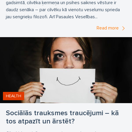
gadsimtā, cilvēka ķermeņa un psihes saiknes vēsture ir
daudz senāka – par cilvēku kā vienotu veselumu sprieda
jau sengrieķu filozofi. Arī Pasaules Veselības...
Read more
HEALTH
Sociālās trauksmes traucējumi – kā
tos atpazīt un ārstēt?