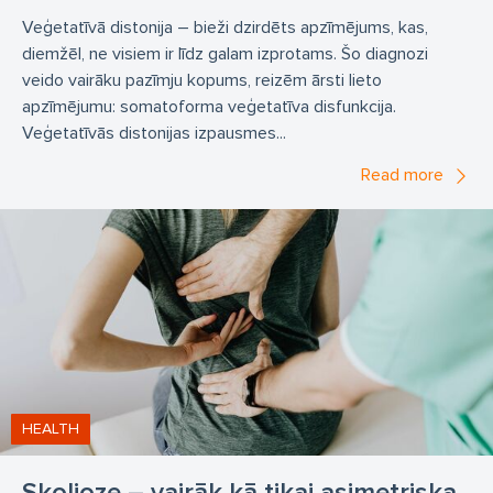
Veģetatīvā distonija – bieži dzirdēts apzīmējums, kas,
diemžēl, ne visiem ir līdz galam izprotams. Šo diagnozi
veido vairāku pazīmju kopums, reizēm ārsti lieto
apzīmējumu: somatoforma veģetatīva disfunkcija.
Veģetatīvās distonijas izpausmes...
Read more
HEALTH
Skolioze – vairāk kā tikai asimetriska