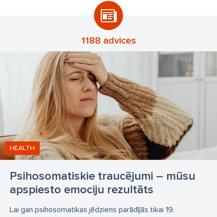
1188 advices
HEALTH
Psihosomatiskie traucējumi – mūsu
apspiesto emociju rezultāts
Lai gan psihosomatikas jēdziens parādījās tikai 19.