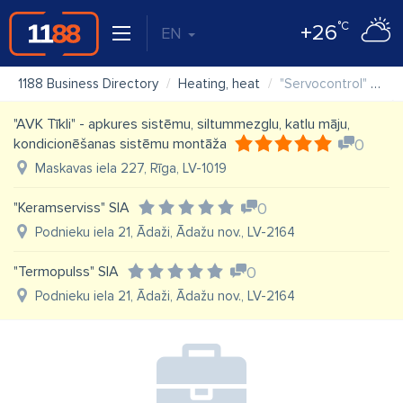
°C
+26
EN
1188 Business Directory
Heating, heat
"Servocontrol" SIA, apkures sistēmas
"AVK Tīkli" - apkures sistēmu, siltummezglu, katlu māju,
kondicionēšanas sistēmu montāža
0
Maskavas iela 227, Rīga, LV-1019
"Keramserviss" SIA
0
Podnieku iela 21, Ādaži, Ādažu nov., LV-2164
"Termopulss" SIA
0
Podnieku iela 21, Ādaži, Ādažu nov., LV-2164