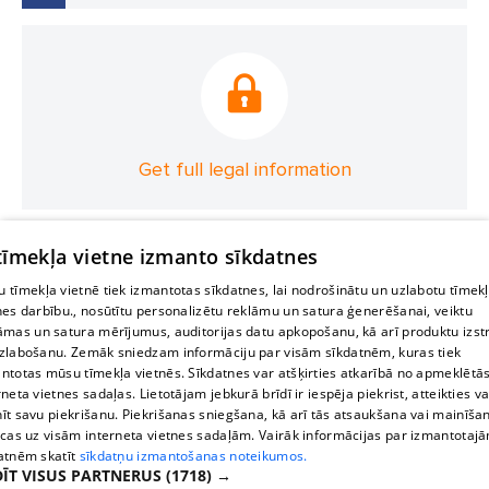
Get full legal information
 tīmekļa vietne izmanto sīkdatnes
 tīmekļa vietnē tiek izmantotas sīkdatnes, lai nodrošinātu un uzlabotu tīmek
nes darbību., nosūtītu personalizētu reklāmu un satura ģenerēšanai, veiktu
āmas un satura mērījumus, auditorijas datu apkopošanu, kā arī produktu izst
zlabošanu. Zemāk sniedzam informāciju par visām sīkdatnēm, kuras tiek
ntotas mūsu tīmekļa vietnēs. Sīkdatnes var atšķirties atkarībā no apmeklētā
rneta vietnes sadaļas. Lietotājam jebkurā brīdī ir iespēja piekrist, atteikties va
īt savu piekrišanu. Piekrišanas sniegšana, kā arī tās atsaukšana vai mainīša
ecas uz visām interneta vietnes sadaļām. Vairāk informācijas par izmantotaj
atnēm skatīt
sīkdatņu izmantošanas noteikumos.
ĪT VISUS PARTNERUS
(1718) →