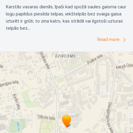
Karstās vasaras dienās, īpaši kad spožā saules gaisma caur
logu papildus piesilda telpas, iekštelpās bez svaiga gaisa
izturēt ir grūti, to zina katrs, kas strādā vai ilgstoši uzturas
telpās bez...
Read more