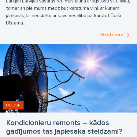
Lai gan Latvijas vasaras reti mūs lutina ar ilgstošu siltu laiku,
tomēr arī pie mums mēdz būt karstuma viļņi, ar kuriem
jārēķinās, lai neriskētu ar savu veselību pārkarstot. Īpaši
bīstama...
Read more
HOUSE
Kondicionieru remonts – kādos
gadījumos tas jāpiesaka steidzami?