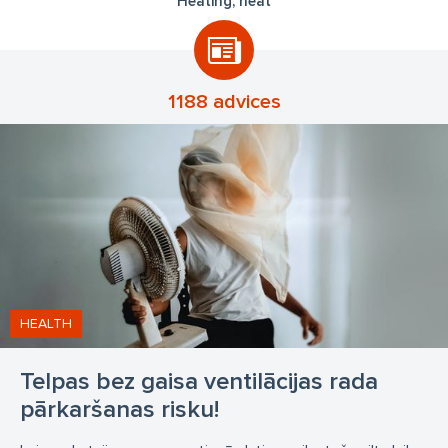
Heating, heat
1188 advices
HEALTH
Telpas bez gaisa ventilācijas rada
pārkaršanas risku!