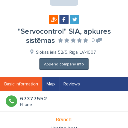
"Servocontrol" SIA, apkures
sistēmas
0
Slokas iela 52/5, Rīga, LV-1007
Append company info
Basic information
Map
Reviews
67377552
Phone
Branch: