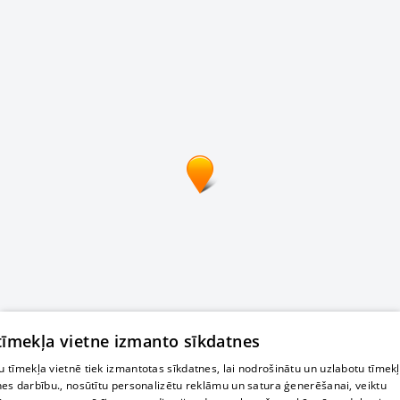
 tīmekļa vietne izmanto sīkdatnes
 tīmekļa vietnē tiek izmantotas sīkdatnes, lai nodrošinātu un uzlabotu tīmek
nes darbību., nosūtītu personalizētu reklāmu un satura ģenerēšanai, veiktu