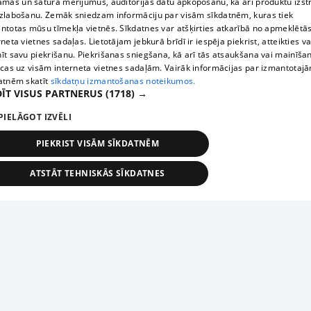
āmas un satura mērījumus, auditorijas datu apkopošanu, kā arī produktu izst
zlabošanu. Zemāk sniedzam informāciju par visām sīkdatnēm, kuras tiek
ntotas mūsu tīmekļa vietnēs. Sīkdatnes var atšķirties atkarībā no apmeklētā
rneta vietnes sadaļas. Lietotājam jebkurā brīdī ir iespēja piekrist, atteikties va
īt savu piekrišanu. Piekrišanas sniegšana, kā arī tās atsaukšana vai mainīša
ecas uz visām interneta vietnes sadaļām. Vairāk informācijas par izmantotaj
atnēm skatīt
sīkdatņu izmantošanas noteikumos.
ĪT VISUS PARTNERUS
(1718) →
PIELĀGOT IZVĒLI
PIEKRIST VISĀM SĪKDATNĒM
ATSTĀT TEHNISKĀS SĪKDATNES
TEHNISKĀS/OBLIGĀTĀS
STATISTIKAS
MĒRĶĒŠANA
FUNKCIONĀLĀS
NEKLASIFICĒTĀS
ehniskās/obligātās
Statistikas
Mērķēšana
Funkcionālās
Neklasificēt