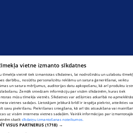
Siltumapgāde
 tīmekļa vietne izmanto sīkdatnes
 tīmekļa vietnē tiek izmantotas sīkdatnes, lai nodrošinātu un uzlabotu tīmek
nes darbību., nosūtītu personalizētu reklāmu un satura ģenerēšanai, veiktu
āmas un satura mērījumus, auditorijas datu apkopošanu, kā arī produktu izst
zlabošanu. Zemāk sniedzam informāciju par visām sīkdatnēm, kuras tiek
ntotas mūsu tīmekļa vietnēs. Sīkdatnes var atšķirties atkarībā no apmeklētā
rneta vietnes sadaļas. Lietotājam jebkurā brīdī ir iespēja piekrist, atteikties va
īt savu piekrišanu. Piekrišanas sniegšana, kā arī tās atsaukšana vai mainīša
ecas uz visām interneta vietnes sadaļām. Vairāk informācijas par izmantotaj
atnēm skatīt
sīkdatņu izmantošanas noteikumos.
ĪT VISUS PARTNERUS
(1718) →