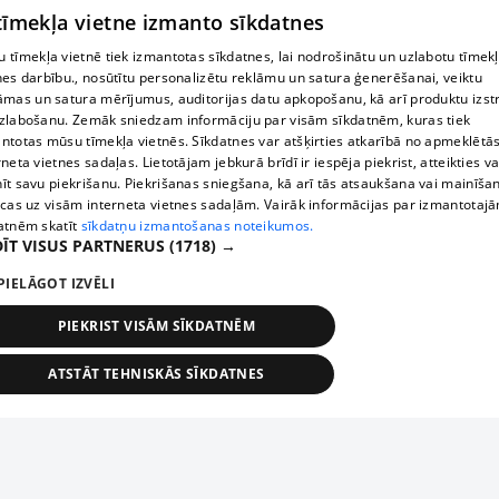
 tīmekļa vietne izmanto sīkdatnes
 tīmekļa vietnē tiek izmantotas sīkdatnes, lai nodrošinātu un uzlabotu tīmek
nes darbību., nosūtītu personalizētu reklāmu un satura ģenerēšanai, veiktu
āmas un satura mērījumus, auditorijas datu apkopošanu, kā arī produktu izst
zlabošanu. Zemāk sniedzam informāciju par visām sīkdatnēm, kuras tiek
ntotas mūsu tīmekļa vietnēs. Sīkdatnes var atšķirties atkarībā no apmeklētā
rneta vietnes sadaļas. Lietotājam jebkurā brīdī ir iespēja piekrist, atteikties va
īt savu piekrišanu. Piekrišanas sniegšana, kā arī tās atsaukšana vai mainīša
ecas uz visām interneta vietnes sadaļām. Vairāk informācijas par izmantotaj
atnēm skatīt
sīkdatņu izmantošanas noteikumos.
ĪT VISUS PARTNERUS
(1718) →
PIELĀGOT IZVĒLI
PIEKRIST VISĀM SĪKDATNĒM
ATSTĀT TEHNISKĀS SĪKDATNES
TEHNISKĀS/OBLIGĀTĀS
STATISTIKAS
MĒRĶĒŠANA
FUNKCIONĀLĀS
NEKLASIFICĒTĀS