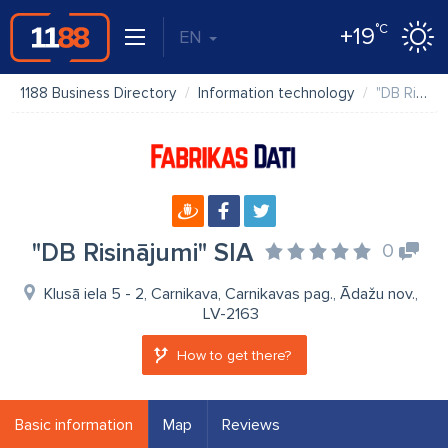
°C
+19
EN
1188 Business Directory
Information technology
"DB Risinājumi" SIA
"DB Risinājumi" SIA
0
Klusā iela 5 - 2, Carnikava, Carnikavas pag., Ādažu nov.,
LV-2163
How to get there?
Basic information
Map
Reviews