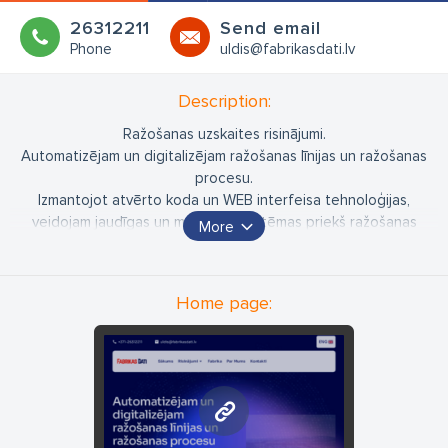
26312211
Send email
Phone
uldis@fabrikasdati.lv
Description:
Ražošanas uzskaites risinājumi.
Automatizējam un digitalizējam ražošanas līnijas un ražošanas
procesu.
Izmantojot atvērto koda un WEB interfeisa tehnoloģijas,
veidojam jaudīgas un modernas sistēmas priekš ražošanas
More
procesu automatizēšanas un digitalizēšanas dažāda veida
uzņēmumiem.
Home page:
fabrikasdati.lv