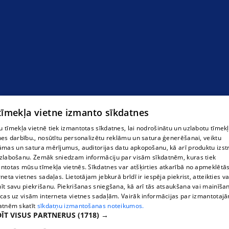
"Labi" intīmpreču salons
 tīmekļa vietne izmanto sīkdatnes
 tīmekļa vietnē tiek izmantotas sīkdatnes, lai nodrošinātu un uzlabotu tīmek
nes darbību., nosūtītu personalizētu reklāmu un satura ģenerēšanai, veiktu
āmas un satura mērījumus, auditorijas datu apkopošanu, kā arī produktu izst
zlabošanu. Zemāk sniedzam informāciju par visām sīkdatnēm, kuras tiek
ntotas mūsu tīmekļa vietnēs. Sīkdatnes var atšķirties atkarībā no apmeklētā
rneta vietnes sadaļas. Lietotājam jebkurā brīdī ir iespēja piekrist, atteikties va
īt savu piekrišanu. Piekrišanas sniegšana, kā arī tās atsaukšana vai mainīša
ecas uz visām interneta vietnes sadaļām. Vairāk informācijas par izmantotaj
atnēm skatīt
sīkdatņu izmantošanas noteikumos.
ĪT VISUS PARTNERUS
(1718) →