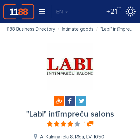
°C
+21
EN
1188 Business Directory
Intimate goods
"Labi" intīmpreču salons
"Labi" intīmpreču salons
1
A. Kalniņa iela 8, Rīga, LV-1050