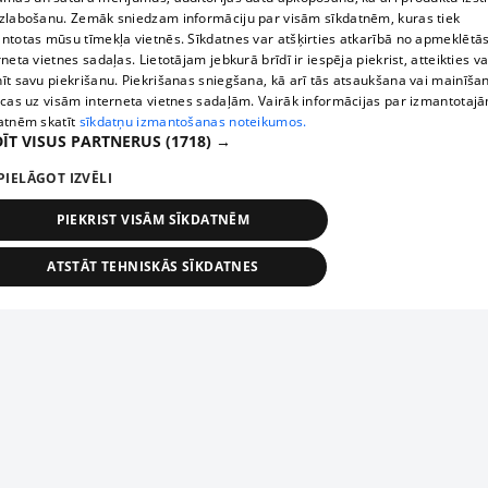
zlabošanu. Zemāk sniedzam informāciju par visām sīkdatnēm, kuras tiek
ntotas mūsu tīmekļa vietnēs. Sīkdatnes var atšķirties atkarībā no apmeklētā
rneta vietnes sadaļas. Lietotājam jebkurā brīdī ir iespēja piekrist, atteikties va
īt savu piekrišanu. Piekrišanas sniegšana, kā arī tās atsaukšana vai mainīša
ecas uz visām interneta vietnes sadaļām. Vairāk informācijas par izmantotaj
atnēm skatīt
sīkdatņu izmantošanas noteikumos.
ĪT VISUS PARTNERUS
(1718) →
PIELĀGOT IZVĒLI
PIEKRIST VISĀM SĪKDATNĒM
ATSTĀT TEHNISKĀS SĪKDATNES
TEHNISKĀS/OBLIGĀTĀS
STATISTIKAS
MĒRĶĒŠANA
FUNKCIONĀLĀS
NEKLASIFICĒTĀS
ehniskās/obligātās
Statistikas
Mērķēšana
Funkcionālās
Neklasificēt