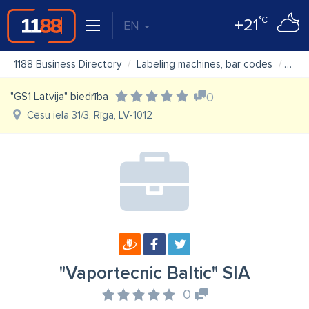
°C
+21
EN
1188 Business Directory
Labeling machines, bar codes
"Vap
"GS1 Latvija" biedrība
0
Cēsu iela 31/3, Rīga, LV-1012
"Vaportecnic Baltic" SIA
0