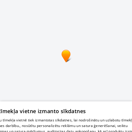
 tīmekļa vietne izmanto sīkdatnes
 tīmekļa vietnē tiek izmantotas sīkdatnes, lai nodrošinātu un uzlabotu tīmek
nes darbību., nosūtītu personalizētu reklāmu un satura ģenerēšanai, veiktu
āmas un satura mērījumus, auditorijas datu apkopošanu, kā arī produktu izst