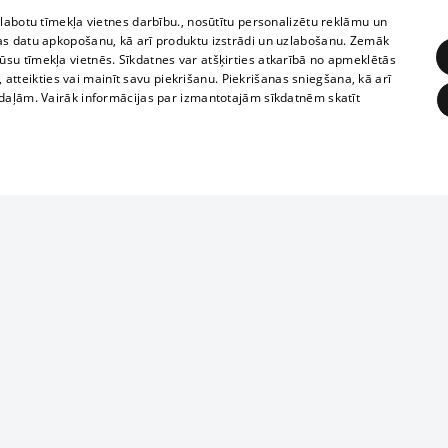
zlabotu tīmekļa vietnes darbību., nosūtītu personalizētu reklāmu un
as datu apkopošanu, kā arī produktu izstrādi un uzlabošanu. Zemāk
su tīmekļa vietnēs. Sīkdatnes var atšķirties atkarībā no apmeklētās
, atteikties vai mainīt savu piekrišanu. Piekrišanas sniegšana, kā arī
adaļām. Vairāk informācijas par izmantotajām sīkdatnēm skatīt
ĒRĶĒŠANA
FUNKCIONĀLĀS
NEKLASIFICĒTĀS
Reproduction, o
obligātās
Statistikas
Mērķēšana
Funkcionālās
Neklasificētās
parts or the i
parts of informa
eklēt un pārlūkot tīmekļa vietni un izmantot tās piedāvātās iespējas. Bez šīm sīkdatnēm 
Also automatic
ies
In the cinemas
of any materia
rains,
TV program
strictly forbid
ksts
tional schedules
website.
Contract rules
ēja norādītais identifikators
ets
360 Ziņas kontakti
īkfails tiek izmantots, lai saglabātu lietotāja piekrišanas statusu sīkdatnēm pašreizējā 
ckets