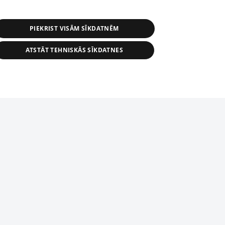
PIEKRIST VISĀM SĪKDATNĒM
ATSTĀT TEHNISKĀS SĪKDATNES
r distribution of 1188 database, its
nformation contained in the database, or
tion in any form is strictly prohibited.
tīmekļa vietne nevarēs pilnvērtīgi darboties un sniegt
 download is prohibited. Reproduction
l published on the website 1188 is
den without the editorial license of 1188
domēnā.