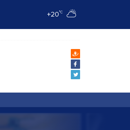
°C
+20