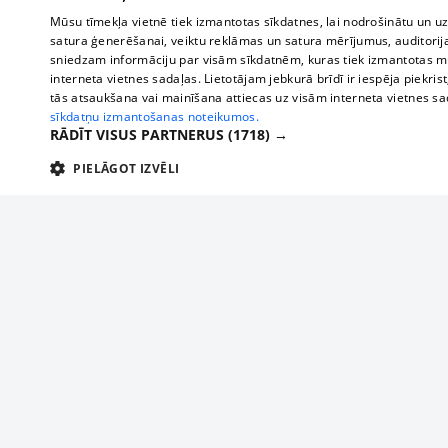
Mūsu tīmekļa vietnē tiek izmantotas sīkdatnes, lai nodrošinātu un u
satura ģenerēšanai, veiktu reklāmas un satura mērījumus, auditorij
sniedzam informāciju par visām sīkdatnēm, kuras tiek izmantotas mū
interneta vietnes sadaļas. Lietotājam jebkurā brīdī ir iespēja piekrist
tās atsaukšana vai mainīšana attiecas uz visām interneta vietnes s
sīkdatņu izmantošanas noteikumos.
RĀDĪT VISUS PARTNERUS
(1718) →
PIELĀGOT IZVĒLI
TEHNISKĀS/OBLIGĀTĀS
STATISTIKAS
M
Tehniskās/
Tehniskās/obligātās sīkdatnes nepieciešamas, lai lietotājs varētu brīvi apm
lietotājam nepieciešamo informāciju.
About us
Compan
Nodrošinātājs
/
Darbības
Advertisement
Buses, t
Nosaukums
Apra
Domēns
ilgums
interna
For business
delfi-adid
delfi.lv
1 gads
Izdev
Bus tick
Tariffs
gdpr
measureadv.com
59
Šis s
Train ti