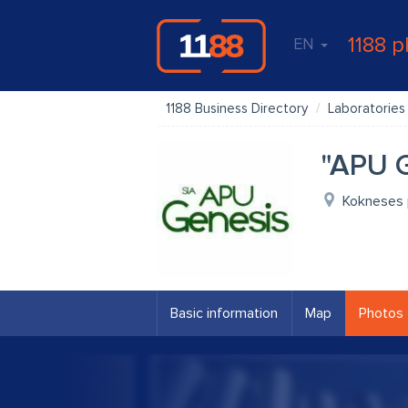
1188 p
EN
1188 Business Directory
Laboratories
"APU G
Kokneses p
Basic information
Map
Photos