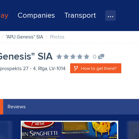
lay
Companies
Transport
"APU Genesis" SIA
Photos
enesis" SIA
0
rospekts 27 - 4, Rīga, LV-1014
How to get there?
Reviews