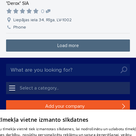
"Derox" SIA
0
Liepājas iela 34, Rīga, LV-1002
Phone
Load more
Add your company
 tīmekļa vietne izmanto sīkdatnes
If your company is not in our database, please fill in a
simple form.
 tīmekļa vietnē tiek izmantotas sīkdatnes, lai nodrošinātu un uzlabotu tīmek
nes darbību., nosūtītu personalizētu reklāmu un satura ģenerēšanai, veiktu