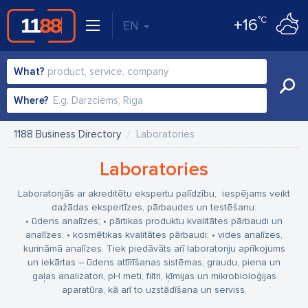
°C
+16
EN
What?
Where?
1188 Business Directory
Laboratories
Laboratories
Laboratorijās ar akreditētu ekspertu palīdzību, iespējams veikt
dažādas ekspertīzes, pārbaudes un testēšanu:
• ūdens analīzes;
• pārtikas produktu kvalitātes pārbaudi un
analīzes;
• kosmētikas kvalitātes pārbaudi;
• vides analīzes,
kurināmā analīzes.
Tiek piedāvāts arī laboratoriju aprīkojums
un iekārtas – ūdens attīrīšanas sistēmas, graudu, piena un
gaļas analizatori, pH meti, filtri, ķīmijas un mikrobioloģijas
aparatūra, kā arī to uzstādīšana un serviss.