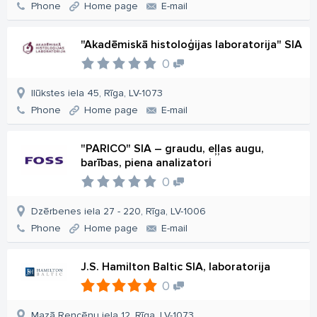
Phone
Home page
E-mail
"Akadēmiskā histoloģijas laboratorija" SIA
0
Ilūkstes iela 45, Rīga, LV-1073
Phone
Home page
E-mail
"PARICO" SIA – graudu, eļļas augu,
barības, piena analizatori
0
Dzērbenes iela 27 - 220, Rīga, LV-1006
Phone
Home page
E-mail
J.S. Hamilton Baltic SIA, laboratorija
0
Mazā Rencēnu iela 12, Rīga, LV-1073