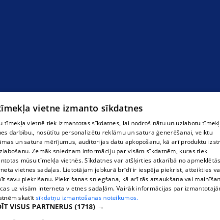
 tīmekļa vietne izmanto sīkdatnes
 tīmekļa vietnē tiek izmantotas sīkdatnes, lai nodrošinātu un uzlabotu tīmek
nes darbību., nosūtītu personalizētu reklāmu un satura ģenerēšanai, veiktu
āmas un satura mērījumus, auditorijas datu apkopošanu, kā arī produktu izst
zlabošanu. Zemāk sniedzam informāciju par visām sīkdatnēm, kuras tiek
ntotas mūsu tīmekļa vietnēs. Sīkdatnes var atšķirties atkarībā no apmeklētā
Siera analizators DairyScan
rneta vietnes sadaļas. Lietotājam jebkurā brīdī ir iespēja piekrist, atteikties va
īt savu piekrišanu. Piekrišanas sniegšana, kā arī tās atsaukšana vai mainīša
ecas uz visām interneta vietnes sadaļām. Vairāk informācijas par izmantotaj
atnēm skatīt
sīkdatņu izmantošanas noteikumos.
ĪT VISUS PARTNERUS
(1718) →