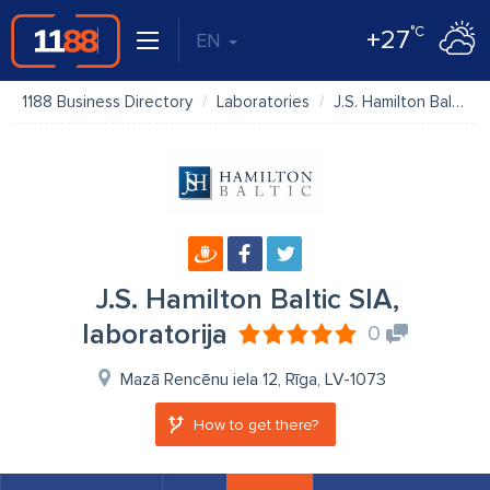
°C
+27
EN
1188 Business Directory
Laboratories
J.S. Hamilton Baltic SIA, laboratorija
J.S. Hamilton Baltic SIA,
laboratorija
0
Mazā Rencēnu iela 12, Rīga, LV-1073
How to get there?