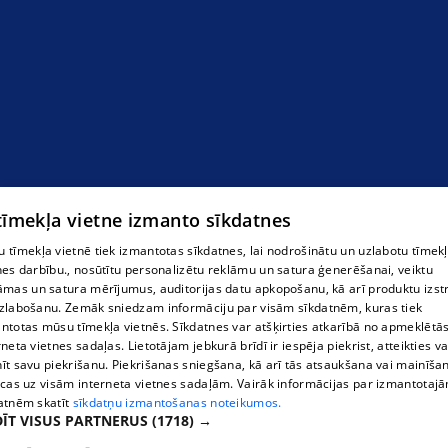
 tīmekļa vietne izmanto sīkdatnes
 tīmekļa vietnē tiek izmantotas sīkdatnes, lai nodrošinātu un uzlabotu tīmek
nes darbību., nosūtītu personalizētu reklāmu un satura ģenerēšanai, veiktu
āmas un satura mērījumus, auditorijas datu apkopošanu, kā arī produktu izst
zlabošanu. Zemāk sniedzam informāciju par visām sīkdatnēm, kuras tiek
ntotas mūsu tīmekļa vietnēs. Sīkdatnes var atšķirties atkarībā no apmeklētā
rneta vietnes sadaļas. Lietotājam jebkurā brīdī ir iespēja piekrist, atteikties va
īt savu piekrišanu. Piekrišanas sniegšana, kā arī tās atsaukšana vai mainīša
ecas uz visām interneta vietnes sadaļām. Vairāk informācijas par izmantotaj
atnēm skatīt
sīkdatņu izmantošanas noteikumos.
ĪT VISUS PARTNERUS
(1718) →