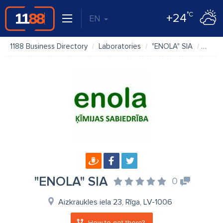
°C
+24
EN
1188 Business Directory
Laboratories
"ENOLA" SIA
Map
"ENOLA" SIA
0
Aizkraukles iela 23, Rīga, LV-1006
How to get there?