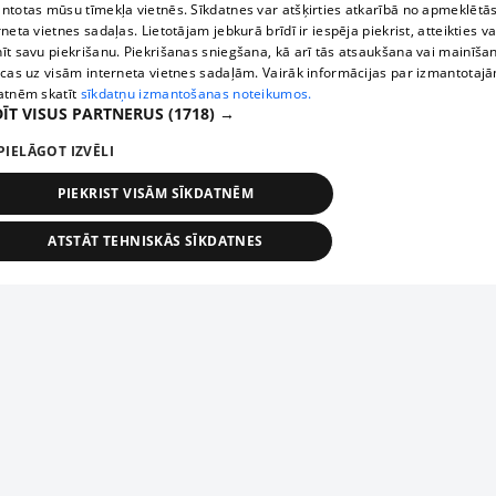
ntotas mūsu tīmekļa vietnēs. Sīkdatnes var atšķirties atkarībā no apmeklētā
rneta vietnes sadaļas. Lietotājam jebkurā brīdī ir iespēja piekrist, atteikties va
īt savu piekrišanu. Piekrišanas sniegšana, kā arī tās atsaukšana vai mainīša
ecas uz visām interneta vietnes sadaļām. Vairāk informācijas par izmantotaj
atnēm skatīt
sīkdatņu izmantošanas noteikumos.
ĪT VISUS PARTNERUS
(1718) →
PIELĀGOT IZVĒLI
PIEKRIST VISĀM SĪKDATNĒM
ATSTĀT TEHNISKĀS SĪKDATNES
TEHNISKĀS/OBLIGĀTĀS
STATISTIKAS
MĒRĶĒŠANA
FUNKCIONĀLĀS
NEKLASIFICĒTĀS
ehniskās/obligātās
Statistikas
Mērķēšana
Funkcionālās
Neklasificēt
niskās/obligātās sīkdatnes nepieciešamas, lai lietotājs varētu brīvi apmeklēt un pārlūk
Add your company
ekļa vietni un izmantot tās piedāvātās iespējas. Bez šīm sīkdatnēm tīmekļa vietne neva