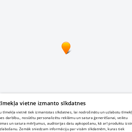
 tīmekļa vietne izmanto sīkdatnes
 tīmekļa vietnē tiek izmantotas sīkdatnes, lai nodrošinātu un uzlabotu tīmek
nes darbību., nosūtītu personalizētu reklāmu un satura ģenerēšanai, veiktu
āmas un satura mērījumus, auditorijas datu apkopošanu, kā arī produktu izst
zlabošanu. Zemāk sniedzam informāciju par visām sīkdatnēm, kuras tiek