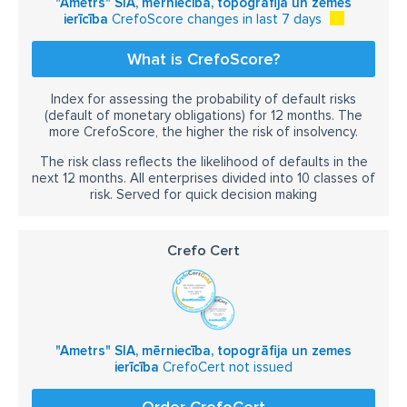
"Ametrs" SIA, mērniecība, topogrāfija un zemes
ierīcība
CrefoScore changes in last 7 days
What is CrefoScore?
Index for assessing the probability of default risks
(default of monetary obligations) for 12 months. The
more CrefoScore, the higher the risk of insolvency.
The risk class reflects the likelihood of defaults in the
next 12 months. All enterprises divided into 10 classes of
risk. Served for quick decision making
Crefo Cert
"Ametrs" SIA, mērniecība, topogrāfija un zemes
ierīcība
CrefoCert not issued