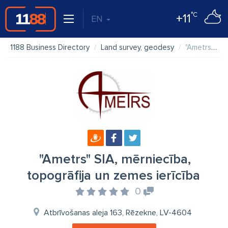
°C
+11
EN
1188 Business Directory
Land survey, geodesy
"Ametrs" SIA, mērniecība, topogrāfija un zemes ierīcība
"Ametrs" SIA, mērniecība,
topogrāfija un zemes ierīcība
0
Atbrīvošanas aleja 163, Rēzekne, LV-4604