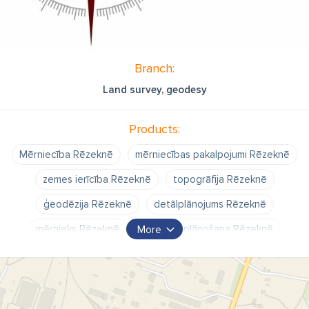
Branch:
Land survey, geodesy
Products:
Mērniecība Rēzeknē
mērniecības pakalpojumi Rēzeknē
zemes ierīcība Rēzeknē
topogrāfija Rēzeknē
ģeodēzija Rēzeknē
detālplānojums Rēzeknē
mērnieks Rēzeknē
teritoriju plānošana Rēzeknē
More
zemes robežu uzmērīšana Rēzeknē
būvasu novilkšana Rēzeknē
"Ametrs" SIA Rēzekne
Ametrs Rēzekne
Apvidus objektu uzmērīšana Rēzeknē