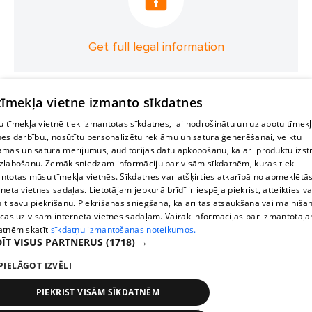
Get full legal information
 tīmekļa vietne izmanto sīkdatnes
 tīmekļa vietnē tiek izmantotas sīkdatnes, lai nodrošinātu un uzlabotu tīmek
nes darbību., nosūtītu personalizētu reklāmu un satura ģenerēšanai, veiktu
āmas un satura mērījumus, auditorijas datu apkopošanu, kā arī produktu izst
zlabošanu. Zemāk sniedzam informāciju par visām sīkdatnēm, kuras tiek
ntotas mūsu tīmekļa vietnēs. Sīkdatnes var atšķirties atkarībā no apmeklētā
rneta vietnes sadaļas. Lietotājam jebkurā brīdī ir iespēja piekrist, atteikties va
īt savu piekrišanu. Piekrišanas sniegšana, kā arī tās atsaukšana vai mainīša
ecas uz visām interneta vietnes sadaļām. Vairāk informācijas par izmantotaj
atnēm skatīt
sīkdatņu izmantošanas noteikumos.
ĪT VISUS PARTNERUS
(1718) →
PIELĀGOT IZVĒLI
PIEKRIST VISĀM SĪKDATNĒM