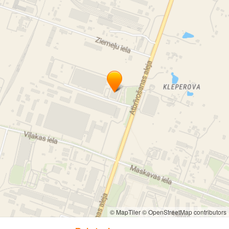
robežlīniju atjaunošana Rēzeknē
zemes plāni Rēzeknē
topogrāfiskā uzmērīšana Rēzeknē
zemes sadalīšana Rēzeknē
kadastrālā uzmērīšana Rēzeknē
zemes mērnieki Rēzeknē
Ametrs SIA
mērniecība
topogrāfija un zemes ierīcība
Ametrs SIA
mērniecība
zemes ierīcība Latgale
zemes ierīcība Vidzeme
Ametrs SIA
mērniecība
topogrāfija un zemes ierīcība
Ametrs SIA
mērniecība
zemes ierīcība Latgale
zemes ierīcība Vidzeme
© MapTiler
© OpenStreetMap contributors