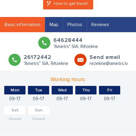
How to get there?
Basic information
Map
Photos
Reviews
64628444
"Ametrs" SIA, Rēzekne
26172442
Send email
"Ametrs" SIA, Rēzekne
rezekne@ametrs.lv
Working hours:
Mon
Tue
Wed
Thu
Fri
09
17
09
17
09
17
09
17
09
17
Sat
Sun
Closed
Closed