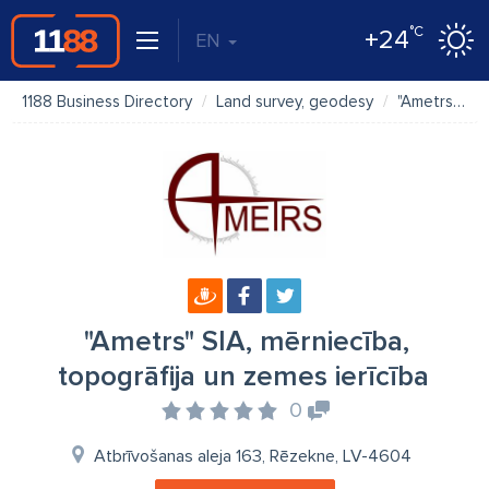
°C
+24
EN
1188 Business Directory
Land survey, geodesy
"Ametrs" SIA, mērniecība, topogrāfija un zemes ierīcība
"Ametrs" SIA, mērniecība,
topogrāfija un zemes ierīcība
0
Atbrīvošanas aleja 163, Rēzekne, LV-4604