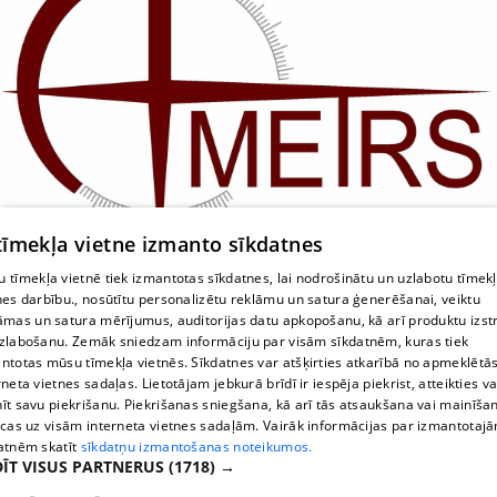
 tīmekļa vietne izmanto sīkdatnes
 tīmekļa vietnē tiek izmantotas sīkdatnes, lai nodrošinātu un uzlabotu tīmek
Topogrāfija
nes darbību., nosūtītu personalizētu reklāmu un satura ģenerēšanai, veiktu
āmas un satura mērījumus, auditorijas datu apkopošanu, kā arī produktu izst
zlabošanu. Zemāk sniedzam informāciju par visām sīkdatnēm, kuras tiek
ntotas mūsu tīmekļa vietnēs. Sīkdatnes var atšķirties atkarībā no apmeklētā
rneta vietnes sadaļas. Lietotājam jebkurā brīdī ir iespēja piekrist, atteikties va
īt savu piekrišanu. Piekrišanas sniegšana, kā arī tās atsaukšana vai mainīša
ecas uz visām interneta vietnes sadaļām. Vairāk informācijas par izmantotaj
atnēm skatīt
sīkdatņu izmantošanas noteikumos.
ĪT VISUS PARTNERUS
(1718) →