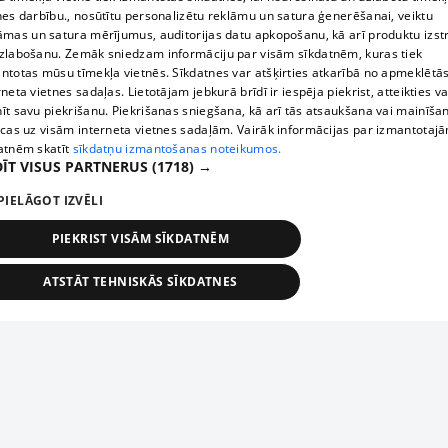
nes darbību., nosūtītu personalizētu reklāmu un satura ģenerēšanai, veiktu
āmas un satura mērījumus, auditorijas datu apkopošanu, kā arī produktu izst
zlabošanu. Zemāk sniedzam informāciju par visām sīkdatnēm, kuras tiek
ntotas mūsu tīmekļa vietnēs. Sīkdatnes var atšķirties atkarībā no apmeklētā
rneta vietnes sadaļas. Lietotājam jebkurā brīdī ir iespēja piekrist, atteikties va
īt savu piekrišanu. Piekrišanas sniegšana, kā arī tās atsaukšana vai mainīša
ecas uz visām interneta vietnes sadaļām. Vairāk informācijas par izmantotaj
atnēm skatīt
sīkdatņu izmantošanas noteikumos.
ĪT VISUS PARTNERUS
(1718) →
PIELĀGOT IZVĒLI
PIEKRIST VISĀM SĪKDATNĒM
ATSTĀT TEHNISKĀS SĪKDATNES
TEHNISKĀS/OBLIGĀTĀS
STATISTIKAS
MĒRĶĒŠANA
FUNKCIONĀLĀS
NEKLASIFICĒTĀS