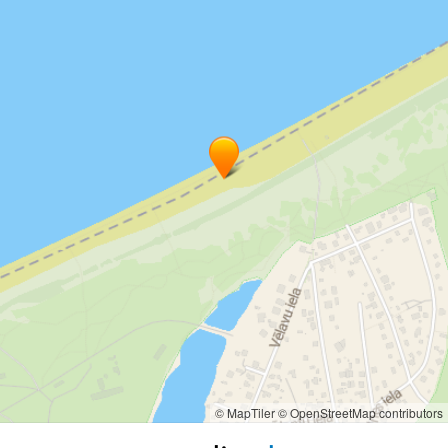
© MapTiler
© OpenStreetMap contributors