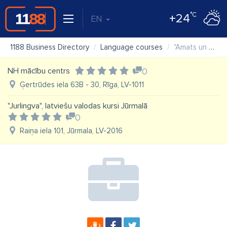
°C
+24
EN
1188 Business Directory
Language courses
"Amats un Dizains" SIA
NH mācību centrs
0
Ģertrūdes iela 63B - 30, Rīga, LV-1011
"Jurlingva", latviešu valodas kursi Jūrmalā
0
Raiņa iela 101, Jūrmala, LV-2016