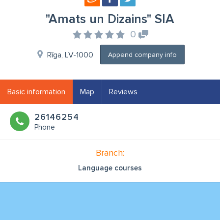
"Amats un Dizains" SIA
0
Rīga, LV-1000
Append company info
Basic information
Map
Reviews
26146254
Phone
Branch:
Language courses