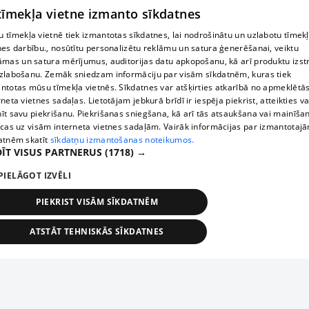
 tīmekļa vietne izmanto sīkdatnes
 tīmekļa vietnē tiek izmantotas sīkdatnes, lai nodrošinātu un uzlabotu tīmek
nes darbību., nosūtītu personalizētu reklāmu un satura ģenerēšanai, veiktu
āmas un satura mērījumus, auditorijas datu apkopošanu, kā arī produktu izst
zlabošanu. Zemāk sniedzam informāciju par visām sīkdatnēm, kuras tiek
ntotas mūsu tīmekļa vietnēs. Sīkdatnes var atšķirties atkarībā no apmeklētā
rneta vietnes sadaļas. Lietotājam jebkurā brīdī ir iespēja piekrist, atteikties va
īt savu piekrišanu. Piekrišanas sniegšana, kā arī tās atsaukšana vai mainīša
ecas uz visām interneta vietnes sadaļām. Vairāk informācijas par izmantotaj
atnēm skatīt
sīkdatņu izmantošanas noteikumos.
ĪT VISUS PARTNERUS
(1718) →
PIELĀGOT IZVĒLI
PIEKRIST VISĀM SĪKDATNĒM
ATSTĀT TEHNISKĀS SĪKDATNES
TEHNISKĀS/OBLIGĀTĀS
STATISTIKAS
MĒRĶĒŠANA
FUNKCIONĀLĀS
NEKLASIFICĒTĀS