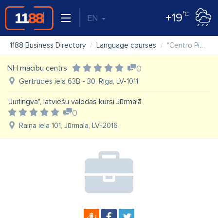
°C
+19
EN
1188 Business Directory
Language courses
"Centro Picasso" SIA spāņu mācību centrs
NH mācību centrs
0
Ģertrūdes iela 63B - 30, Rīga, LV-1011
"Jurlingva", latviešu valodas kursi Jūrmalā
0
Raiņa iela 101, Jūrmala, LV-2016