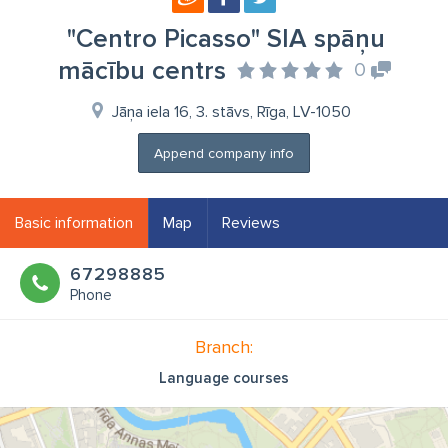
"Centro Picasso" SIA spāņu
mācību centrs
0
Jāņa iela 16, 3. stāvs, Rīga, LV-1050
Append company info
Basic information
Map
Reviews
67298885
Phone
Branch:
Language courses