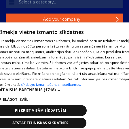
Add your company
 tīmekļa vietne izmanto sīkdatnes
If your company is not in our database, please fill in a
simple form.
 tīmekļa vietnē tiek izmantotas sīkdatnes, lai nodrošinātu un uzlabotu tīmek
nes darbību., nosūtītu personalizētu reklāmu un satura ģenerēšanai, veiktu
āmas un satura mērījumus, auditorijas datu apkopošanu, kā arī produktu izst
Reproduction, or distribution of 1188 database, its parts or the
zlabošanu. Zemāk sniedzam informāciju par visām sīkdatnēm, kuras tiek
information contained in the database, or parts of information in
ntotas mūsu tīmekļa vietnēs. Sīkdatnes var atšķirties atkarībā no apmeklētā
any form is strictly prohibited. Also automatic download is
rneta vietnes sadaļas. Lietotājam jebkurā brīdī ir iespēja piekrist, atteikties va
prohibited. Reproduction of any material published on the
īt savu piekrišanu. Piekrišanas sniegšana, kā arī tās atsaukšana vai mainīša
website 1188 is strictly forbidden without the editorial license of
ecas uz visām interneta vietnes sadaļām. Vairāk informācijas par izmantotaj
1188 website.
atnēm skatīt
sīkdatņu izmantošanas noteikumos.
ĪT VISUS PARTNERUS
(1718) →
PIELĀGOT IZVĒLI
Vortal assistance service: e-mail -
info@1188.lv
Elaborated
SIA Helio Media
2004-2026
PIEKRIST VISĀM SĪKDATNĒM
ATSTĀT TEHNISKĀS SĪKDATNES