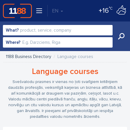
°C
+16
EN
What?
Where?
1188 Business Directory
Language courses
Language courses
Svešvalodu prasmes ir vienas no ļoti svarīgiem kritērijiem
daudzās profesijās, veiksmīgā karjeras un biznesa attīstībā, kā
arī komunikācijā ar draugiem vai paziņām, ceļojot, lasot u.c.
Valodu mācību centri piedāvā franču, angļu, itāļu, vācu, krievu,
norvēģu un citu valodu kursus un apmācību apgūt gan Latvijā,
gan ārvalstīs. Ir pieejami arī privātskolotāji un iespēja
piedalīties valodu nometnēs ārzemēs.