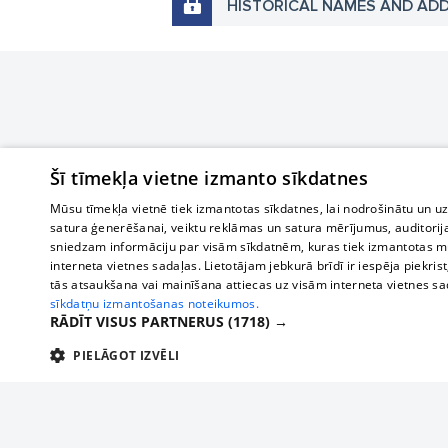
HISTORICAL NAMES AND AD
Šī tīmekļa vietne izmanto sīkdatnes
Mūsu tīmekļa vietnē tiek izmantotas sīkdatnes, lai nodrošinātu un u
satura ģenerēšanai, veiktu reklāmas un satura mērījumus, auditorij
sniedzam informāciju par visām sīkdatnēm, kuras tiek izmantotas mū
interneta vietnes sadaļas. Lietotājam jebkurā brīdī ir iespēja piekrist
tās atsaukšana vai mainīšana attiecas uz visām interneta vietnes s
sīkdatņu izmantošanas noteikumos.
RĀDĪT VISUS PARTNERUS
(1718) →
PIELĀGOT IZVĒLI
TEHNISKĀS/OBLIGĀTĀS
STATISTIKAS
M