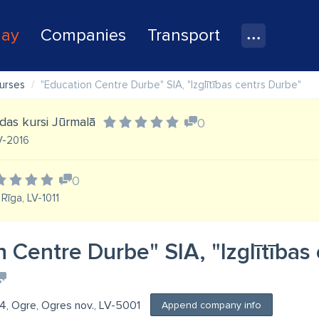
lay
Companies
Transport
urses
"Education Centre Durbe" SIA, "Izglītības centrs Durbe"
lodas kursi Jūrmalā
0
LV-2016
0
Rīga, LV-1011
 Centre Durbe" SIA, "Izglītības
4, Ogre, Ogres nov., LV-5001
Append company info