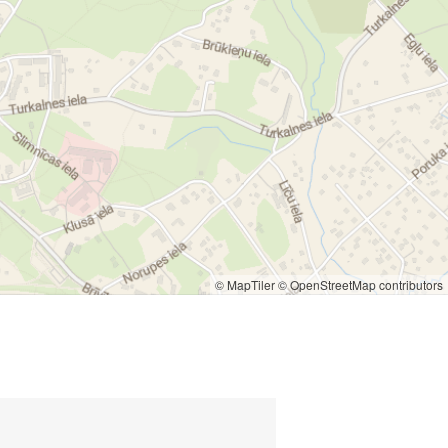
© MapTiler
© OpenStreetMap contributors