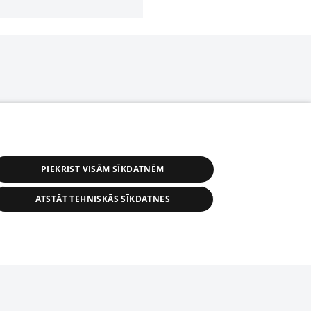
PIEKRIST VISĀM SĪKDATNĒM
ATSTĀT TEHNISKĀS SĪKDATNES