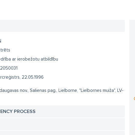
N
trēts
drība ar ierobežotu atbildību
2050031
creģistrs, 22.05.1996
augavas nov., Salienas pag., Lielborne, "Lielbornes muiža", LV-
VENCY PROCESS