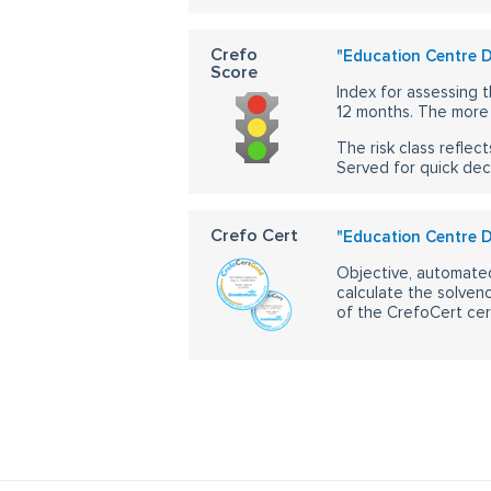
Crefo
"Education Centre Du
Score
Index for assessing t
12 months. The more 
The risk class reflect
Served for quick dec
Crefo Cert
"Education Centre Du
Objective, automated
calculate the solvenc
of the CrefoCert cert