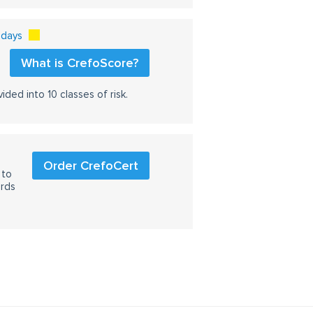
 days
What is CrefoScore?
ided into 10 classes of risk.
Order CrefoCert
 to
ards