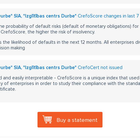
rbe" SIA, "Izglītības centrs Durbe"
CrefoScore changes in last 7
he probability of default risks (default of monetary obligations) for
CrefoScore, the higher the risk of insolvency.
s the likelihood of defaults in the next 12 months. All enterprises div
ision making
rbe" SIA, "Izglītības centrs Durbe"
CrefoCert not issued
 and easily interpretable - CrefoScore is a unique index that used
y of enterprises in order to study their compliance with the stand
ificate.
Buy a statement