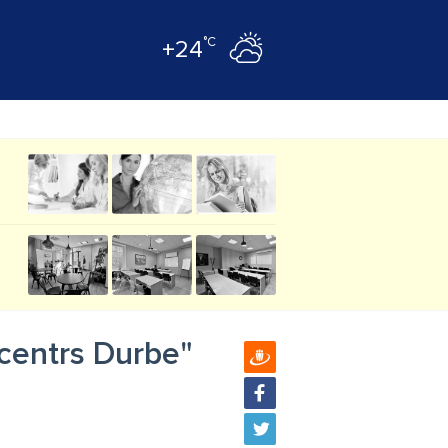
°C
+24
 centrs Durbe"