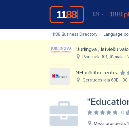
1188 p
EN
1188 Business Directory
Language co
"Jurlingva", latviešu va
Raiņa iela 101, Jūrmala, 
NH mācību centrs
Ģertrūdes iela 63B - 30, 
"Education
0
Meža prospekts 1