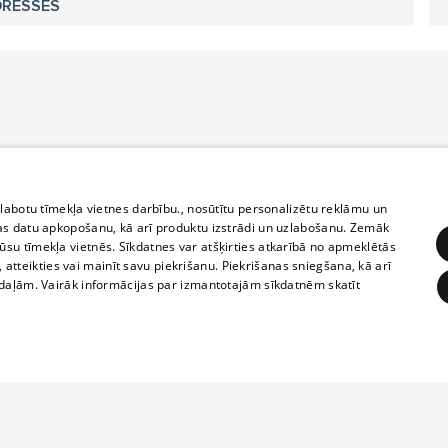
DRESSES
zlabotu tīmekļa vietnes darbību., nosūtītu personalizētu reklāmu un
as datu apkopošanu, kā arī produktu izstrādi un uzlabošanu. Zemāk
su tīmekļa vietnēs. Sīkdatnes var atšķirties atkarībā no apmeklētās
, atteikties vai mainīt savu piekrišanu. Piekrišanas sniegšana, kā arī
adaļām. Vairāk informācijas par izmantotajām sīkdatnēm skatīt
ĒRĶĒŠANA
FUNKCIONĀLĀS
NEKLASIFICĒTĀS