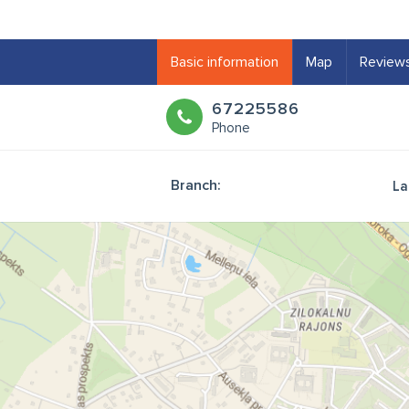
Basic information
Map
Review
67225586
Phone
Branch:
La