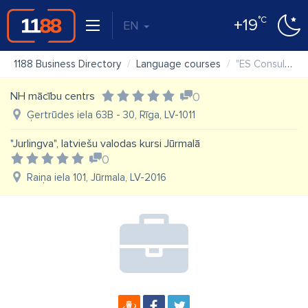
°C
+19
EN
1188 Business Directory
Language courses
"ES Consulting" SIA valodu centrs
NH mācību centrs
0
Ģertrūdes iela 63B - 30, Rīga, LV-1011
"Jurlingva", latviešu valodas kursi Jūrmalā
0
Raiņa iela 101, Jūrmala, LV-2016