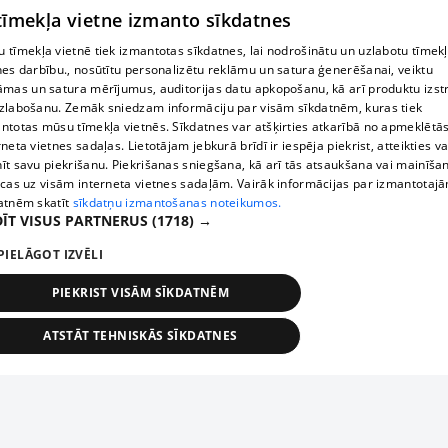
 tīmekļa vietne izmanto sīkdatnes
 tīmekļa vietnē tiek izmantotas sīkdatnes, lai nodrošinātu un uzlabotu tīmek
nes darbību., nosūtītu personalizētu reklāmu un satura ģenerēšanai, veiktu
āmas un satura mērījumus, auditorijas datu apkopošanu, kā arī produktu izst
zlabošanu. Zemāk sniedzam informāciju par visām sīkdatnēm, kuras tiek
ntotas mūsu tīmekļa vietnēs. Sīkdatnes var atšķirties atkarībā no apmeklētā
rneta vietnes sadaļas. Lietotājam jebkurā brīdī ir iespēja piekrist, atteikties va
īt savu piekrišanu. Piekrišanas sniegšana, kā arī tās atsaukšana vai mainīša
ecas uz visām interneta vietnes sadaļām. Vairāk informācijas par izmantotaj
atnēm skatīt
sīkdatņu izmantošanas noteikumos.
ĪT VISUS PARTNERUS
(1718) →
PIELĀGOT IZVĒLI
PIEKRIST VISĀM SĪKDATNĒM
ATSTĀT TEHNISKĀS SĪKDATNES
TEHNISKĀS/OBLIGĀTĀS
STATISTIKAS
MĒRĶĒŠANA
FUNKCIONĀLĀS
NEKLASIFICĒTĀS