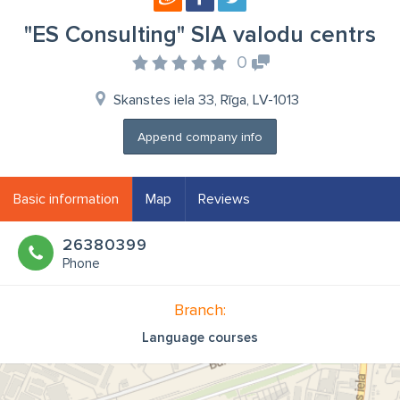
"ES Consulting" SIA valodu centrs
0
Skanstes iela 33, Rīga, LV-1013
Append company info
Basic information
Map
Reviews
26380399
Phone
Branch:
Language courses