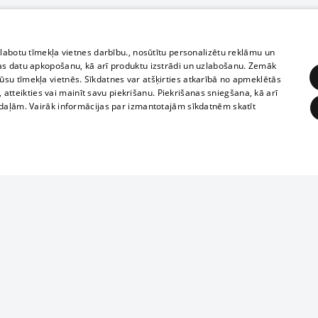
zlabotu tīmekļa vietnes darbību., nosūtītu personalizētu reklāmu un
as datu apkopošanu, kā arī produktu izstrādi un uzlabošanu. Zemāk
su tīmekļa vietnēs. Sīkdatnes var atšķirties atkarībā no apmeklētās
, atteikties vai mainīt savu piekrišanu. Piekrišanas sniegšana, kā arī
adaļām. Vairāk informācijas par izmantotajām sīkdatnēm skatīt
ĒRĶĒŠANA
FUNKCIONĀLĀS
NEKLASIFICĒTĀS
Reproduction, o
obligātās
Statistikas
Mērķēšana
Funkcionālās
Neklasificētās
parts or the i
parts of informa
eklēt un pārlūkot tīmekļa vietni un izmantot tās piedāvātās iespējas. Bez šīm sīkdatnēm 
Also automatic
ies
In the cinemas
of any materia
rains,
TV program
strictly forbid
ksts
tional schedules