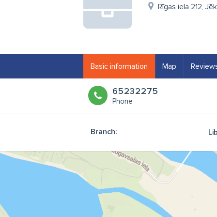
Rīgas iela 212, Jē
Basic information
Map
Review
65232275
Phone
Branch:
Li