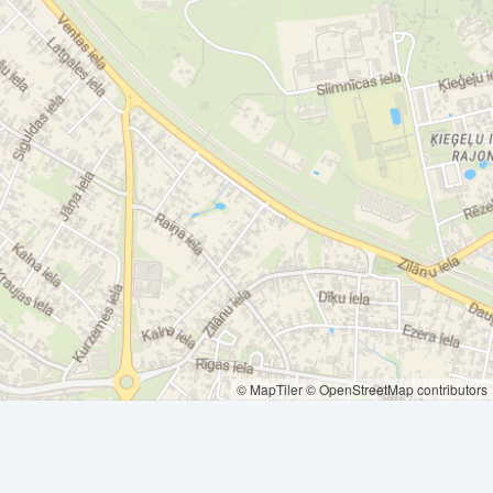
© MapTiler
© OpenStreetMap contributors