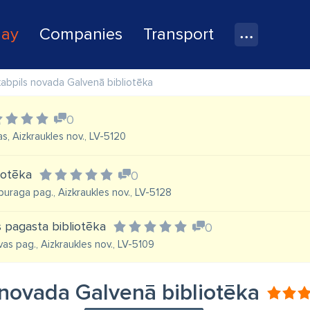
lay
Companies
Transport
abpils novada Galvenā bibliotēka
0
as, Aizkraukles nov., LV-5120
iotēka
0
uraga pag., Aizkraukles nov., LV-5128
s pagasta bibliotēka
0
lvas pag., Aizkraukles nov., LV-5109
 novada Galvenā bibliotēka