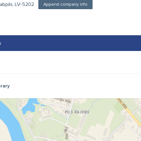
kabpils, LV-5202
Append company info
s
brary