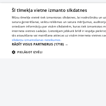
Šī tīmekļa vietne izmanto sīkdatnes
Mūsu tīmekļa vietnē tiek izmantotas sīkdatnes, lai nodrošinātu un u
satura ģenerēšanai, veiktu reklāmas un satura mērījumus, auditorij
sniedzam informāciju par visām sīkdatnēm, kuras tiek izmantotas mū
interneta vietnes sadaļas. Lietotājam jebkurā brīdī ir iespēja piekrist
tās atsaukšana vai mainīšana attiecas uz visām interneta vietnes s
sīkdatņu izmantošanas noteikumos.
RĀDĪT VISUS PARTNERUS
(1718) →
PIELĀGOT IZVĒLI
TEHNISKĀS/OBLIGĀTĀS
STATISTIKAS
M
Tehniskās/
Tehniskās/obligātās sīkdatnes nepieciešamas, lai lietotājs varētu brīvi apm
lietotājam nepieciešamo informāciju.
About us
Compan
Nodrošinātājs
/
Darbības
Advertisement
Buses, t
Nosaukums
Apra
Domēns
ilgums
interna