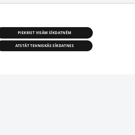
PIEKRIST VISĀM SĪKDATNĒM
ATSTĀT TEHNISKĀS SĪKDATNES
r distribution of 1188 database, its
nformation contained in the database, or
tion in any form is strictly prohibited.
tīmekļa vietne nevarēs pilnvērtīgi darboties un sniegt
 download is prohibited. Reproduction
l published on the website 1188 is
den without the editorial license of 1188