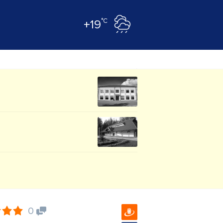
°C
+19
0