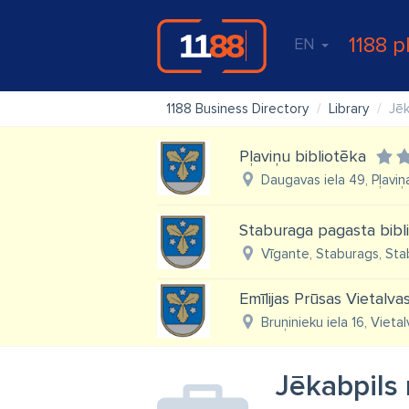
1188 p
EN
1188 Business Directory
Library
Jēk
Pļaviņu bibliotēka
Daugavas iela 49, Pļaviņ
Staburaga pagasta bibl
Vīgante, Staburags, Stab
Emīlijas Prūsas Vietalva
Bruņinieku iela 16, Vieta
Jēkabpils