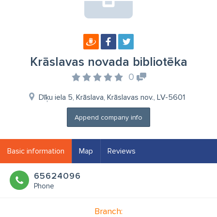
Krāslavas novada bibliotēka
0
Dīķu iela 5, Krāslava, Krāslavas nov., LV-5601
Append company info
Basic information
Map
Reviews
65624096
Phone
Branch: