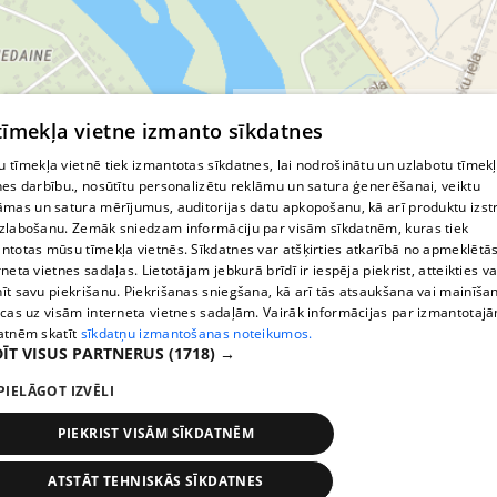
© MapTiler
© OpenStreetMap contributors
 tīmekļa vietne izmanto sīkdatnes
 tīmekļa vietnē tiek izmantotas sīkdatnes, lai nodrošinātu un uzlabotu tīmek
nes darbību., nosūtītu personalizētu reklāmu un satura ģenerēšanai, veiktu
āmas un satura mērījumus, auditorijas datu apkopošanu, kā arī produktu izst
zlabošanu. Zemāk sniedzam informāciju par visām sīkdatnēm, kuras tiek
ntotas mūsu tīmekļa vietnēs. Sīkdatnes var atšķirties atkarībā no apmeklētā
rneta vietnes sadaļas. Lietotājam jebkurā brīdī ir iespēja piekrist, atteikties va
īt savu piekrišanu. Piekrišanas sniegšana, kā arī tās atsaukšana vai mainīša
ecas uz visām interneta vietnes sadaļām. Vairāk informācijas par izmantotaj
atnēm skatīt
sīkdatņu izmantošanas noteikumos.
ĪT VISUS PARTNERUS
(1718) →
PIELĀGOT IZVĒLI
PIEKRIST VISĀM SĪKDATNĒM
ATSTĀT TEHNISKĀS SĪKDATNES