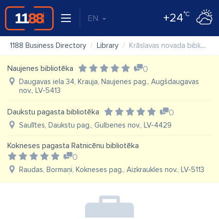
°C
+24
EN
1188 Business Directory
Library
Krāslavas novada bibliotēka
Naujenes bibliotēka
0
Daugavas iela 34, Krauja, Naujenes pag., Augšdaugavas
nov., LV-5413
Daukstu pagasta bibliotēka
0
Saulītes, Daukstu pag., Gulbenes nov., LV-4429
Kokneses pagasta Ratnicēnu bibliotēka
0
Raudas, Bormaņi, Kokneses pag., Aizkraukles nov., LV-5113