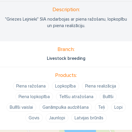
Description:
"Griezes Lejnieki" SIA nodarbojas ar piena ražošanu, lopkopību
un piena realizāciju.
Branch:
Livestock breeding
Products:
Piena ražošana
Lopkopība
Piena realizācija
Piena lopkopība
Telīšu atražošana
Bullīši
Bullīši vaislai
Ganāmpulka audzēšana
Teļi
Lopi
Govis
Jaunlopi
Latvijas brūnās