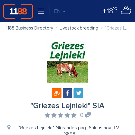
°C
+18
EN
1188 Business Directory
Livestock breeding
"Griezes Lejnieki" SIA
"Griezes Lejnieki" SIA
0
"Griezes Lejnieki", Nīgrandes pag., Saldus nov., LV-
3898