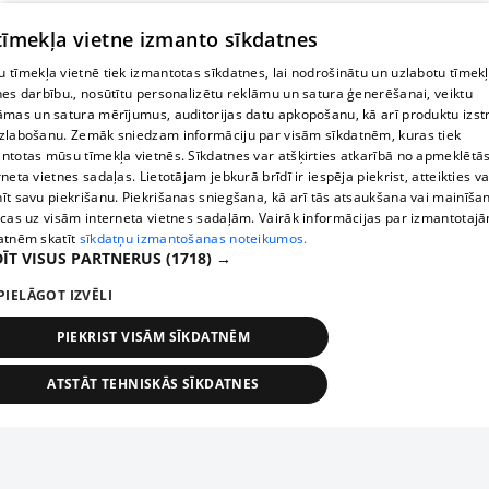
 tīmekļa vietne izmanto sīkdatnes
 tīmekļa vietnē tiek izmantotas sīkdatnes, lai nodrošinātu un uzlabotu tīmek
nes darbību., nosūtītu personalizētu reklāmu un satura ģenerēšanai, veiktu
āmas un satura mērījumus, auditorijas datu apkopošanu, kā arī produktu izst
zlabošanu. Zemāk sniedzam informāciju par visām sīkdatnēm, kuras tiek
ntotas mūsu tīmekļa vietnēs. Sīkdatnes var atšķirties atkarībā no apmeklētā
rneta vietnes sadaļas. Lietotājam jebkurā brīdī ir iespēja piekrist, atteikties va
īt savu piekrišanu. Piekrišanas sniegšana, kā arī tās atsaukšana vai mainīša
ecas uz visām interneta vietnes sadaļām. Vairāk informācijas par izmantotaj
atnēm skatīt
sīkdatņu izmantošanas noteikumos.
ĪT VISUS PARTNERUS
(1718) →
PIELĀGOT IZVĒLI
PIEKRIST VISĀM SĪKDATNĒM
ATSTĀT TEHNISKĀS SĪKDATNES
TEHNISKĀS/OBLIGĀTĀS
STATISTIKAS
MĒRĶĒŠANA
FUNKCIONĀLĀS
NEKLASIFICĒTĀS