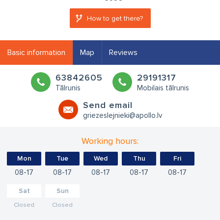
How to get there?
Basic information
Map
Reviews
63842605
29191317
Tālrunis
Mobilais tālrunis
Send email
griezeslejnieki@apollo.lv
Working hours:
Mon
Tue
Wed
Thu
Fri
08
17
08
17
08
17
08
17
08
17
Sat
Sun
Closed
Closed