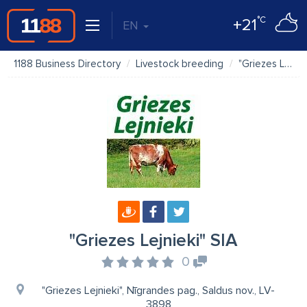
°C
+21
EN
1188 Business Directory
Livestock breeding
"Griezes Lejnieki" SIA
"Griezes Lejnieki" SIA
0
"Griezes Lejnieki", Nīgrandes pag., Saldus nov., LV-
3898