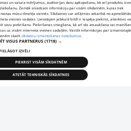
āmas un satura mērījumus, auditorijas datu apkopošanu, kā arī produktu izst
zlabošanu. Zemāk sniedzam informāciju par visām sīkdatnēm, kuras tiek
ntotas mūsu tīmekļa vietnēs. Sīkdatnes var atšķirties atkarībā no apmeklētā
rneta vietnes sadaļas. Lietotājam jebkurā brīdī ir iespēja piekrist, atteikties va
īt savu piekrišanu. Piekrišanas sniegšana, kā arī tās atsaukšana vai mainīša
ecas uz visām interneta vietnes sadaļām. Vairāk informācijas par izmantotaj
atnēm skatīt
sīkdatņu izmantošanas noteikumos.
ĪT VISUS PARTNERUS
(1718) →
PIELĀGOT IZVĒLI
PIEKRIST VISĀM SĪKDATNĒM
ATSTĀT TEHNISKĀS SĪKDATNES
TEHNISKĀS/OBLIGĀTĀS
STATISTIKAS
MĒRĶĒŠANA
FUNKCIONĀLĀS
NEKLASIFICĒTĀS
ehniskās/obligātās
Statistikas
Mērķēšana
Funkcionālās
Neklasificēt