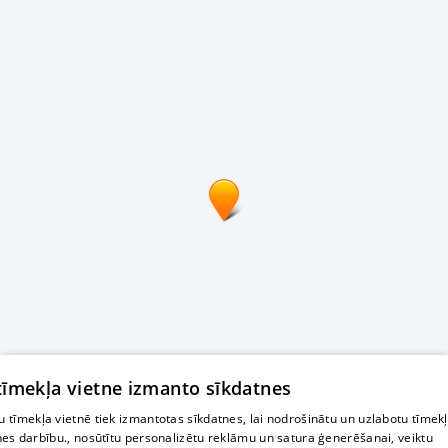
 tīmekļa vietne izmanto sīkdatnes
 tīmekļa vietnē tiek izmantotas sīkdatnes, lai nodrošinātu un uzlabotu tīmek
nes darbību., nosūtītu personalizētu reklāmu un satura ģenerēšanai, veiktu