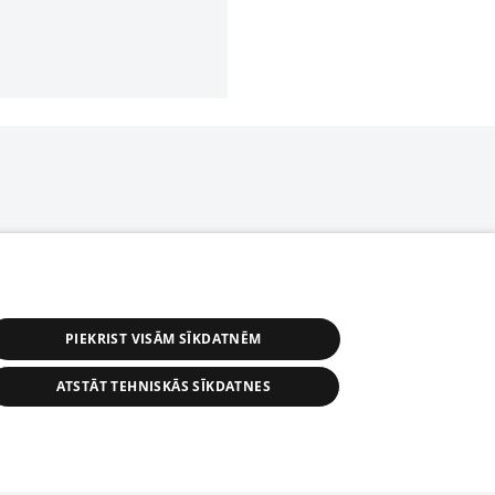
PIEKRIST VISĀM SĪKDATNĒM
ATSTĀT TEHNISKĀS SĪKDATNES