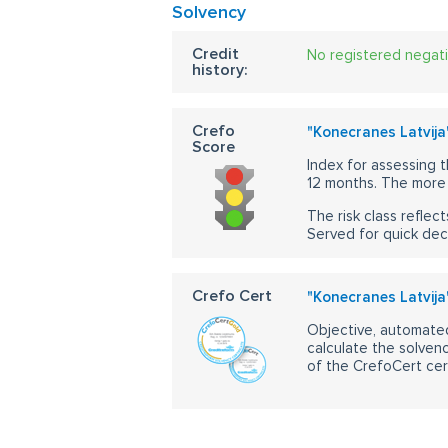
Solvency
Credit
No registered negat
history:
Crefo
"Konecranes Latvija
Score
Index for assessing t
12 months. The more 
The risk class reflect
Served for quick dec
Crefo Cert
"Konecranes Latvija
Objective, automated
calculate the solvenc
of the CrefoCert cert