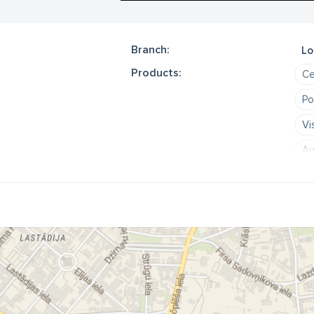
Branch:
Lo
Products:
Ce
Po
Vi
Au
Ce
Ie
iz
"K