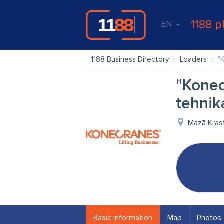
1188 p
EN
1188 Business Directory
Loaders
"
"Konec
tehnik
Mazā Krast
Basic information
Map
Photos