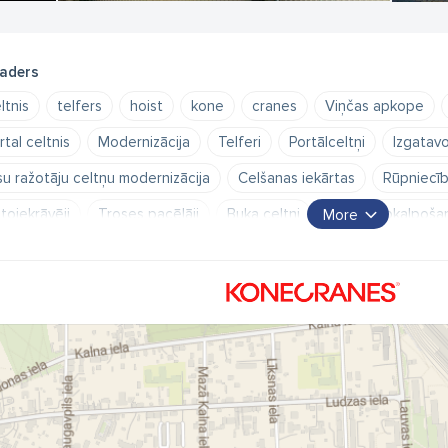
aders
ltnis
telfers
hoist
kone
cranes
Viņčas apkope
rtal celtnis
Modernizācija
Telferi
Portālceltņi
Izgatav
su ražotāju celtņu modernizācija
Celšanas iekārtas
Rūpniecīb
toiekrāvēji
Troses pacēlāji
Buka celtņi
Celtņu apkalpoša
More
ļamkrānu apkalpošana
Serviss
Iekraušanas tehnika
Izkra
kraušanas un izkraušanas tehnika
Detaļas
Autoiekrāvēji Rīgā
kraušanas tehnika Rīgā
iekraušanas tehnikas serviss
izkraušan
onecranes Latvija" SIA
Iekraušanas
izkraušanas tehnika
ko