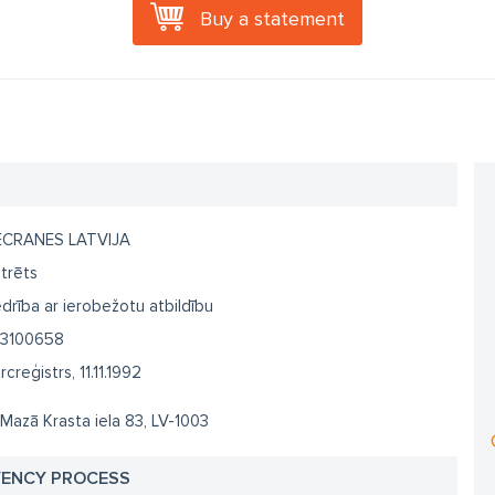
Buy a statement
CRANES LATVIJA
trēts
drība ar ierobežotu atbildību
3100658
creģistrs, 11.11.1992
 Mazā Krasta iela 83, LV-1003
VENCY PROCESS