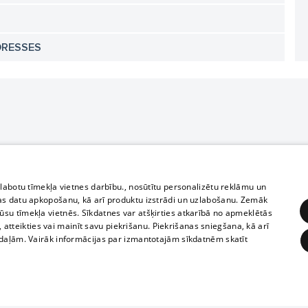
DRESSES
zlabotu tīmekļa vietnes darbību., nosūtītu personalizētu reklāmu un
as datu apkopošanu, kā arī produktu izstrādi un uzlabošanu. Zemāk
su tīmekļa vietnēs. Sīkdatnes var atšķirties atkarībā no apmeklētās
, atteikties vai mainīt savu piekrišanu. Piekrišanas sniegšana, kā arī
adaļām. Vairāk informācijas par izmantotajām sīkdatnēm skatīt