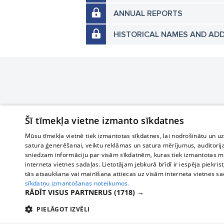
ANNUAL REPORTS
HISTORICAL NAMES AND AD
Šī tīmekļa vietne izmanto sīkdatnes
Mūsu tīmekļa vietnē tiek izmantotas sīkdatnes, lai nodrošinātu un u
satura ģenerēšanai, veiktu reklāmas un satura mērījumus, auditorij
sniedzam informāciju par visām sīkdatnēm, kuras tiek izmantotas mū
interneta vietnes sadaļas. Lietotājam jebkurā brīdī ir iespēja piekrist
tās atsaukšana vai mainīšana attiecas uz visām interneta vietnes s
sīkdatņu izmantošanas noteikumos.
RĀDĪT VISUS PARTNERUS
(1718) →
PIELĀGOT IZVĒLI