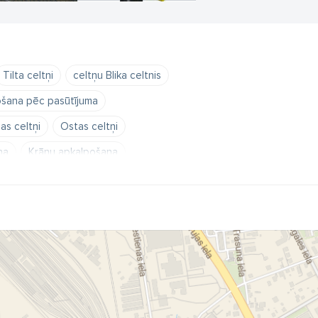
Tilta celtņi
celtņu Blika celtnis
ošana pēc pasūtījuma
as celtņi
Ostas celtņi
na
Krānu apkalpošana
ušanas tehnika
Iekraušanas tehnika Rīgā
as tehnikas serviss
necranes latvija sia
konecranes