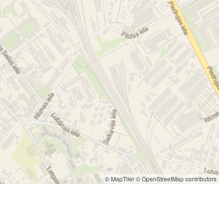
© MapTiler
© OpenStreetMap contributors