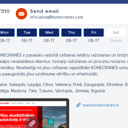
7310
Send email
info.latvia@konecranes.com
Mon
Tue
Wed
Thu
Fri
Sat
08
17
08
17
08
17
08
17
08
17
Closed
NECRANES ir pasaules vadošā celšanas iekārtu ražošanas un tird
kalpo neskaitāmus klientus, tostarp ražošanas un procesu nozares
rminālus. Neatkarīgi no jūsu celšanas vajadzībām KONECRANES snie
s paaugstinās jūsu uzņēmuma vērtību un efektivitāti.
aine, Salaspils, Liepāja, Cēsis, Valmiera, Preiļi, Daugavpils, Rēzekne, 
ldīga, Madona, Talsi, Tukums, Ventspils, Jūrmala, Sigulda
www.konecranes.lv
www.konecranes.lv