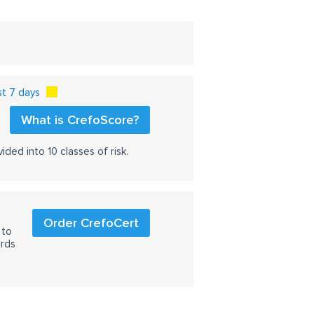
st 7 days
What is CrefoScore?
ided into 10 classes of risk.
Order CrefoCert
 to
ards