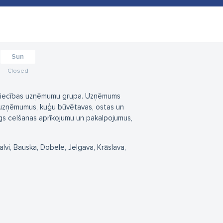
Sun
Closed
zniecības uzņēmumu grupa. Uzņēmums
 uzņēmumus, kuģu būvētavas, ostas un
gs celšanas aprīkojumu un pakalpojumus,
Balvi, Bauska, Dobele, Jelgava, Krāslava,