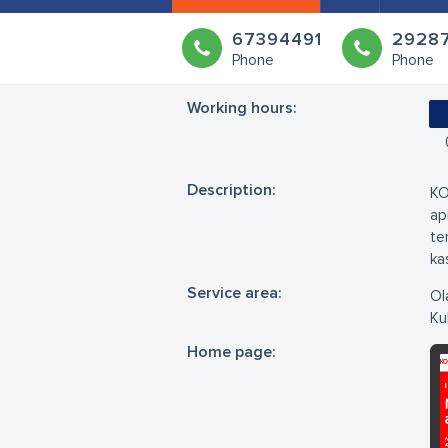
67394491
2928
Phone
Phone
Working hours:
Description:
KO
ap
te
ka
Service area:
Ol
Ku
Home page: