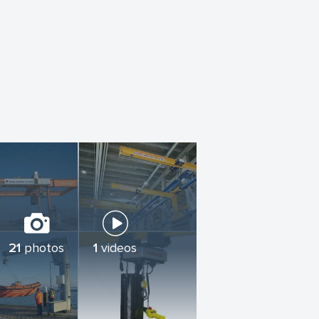
21
photos
1
videos