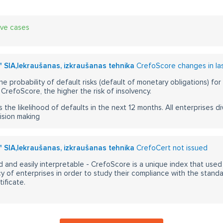
ive cases
" SIA,Iekraušanas, izkraušanas tehnika
CrefoScore changes in la
he probability of default risks (default of monetary obligations) for
CrefoScore, the higher the risk of insolvency.
s the likelihood of defaults in the next 12 months. All enterprises div
ision making
" SIA,Iekraušanas, izkraušanas tehnika
CrefoCert not issued
 and easily interpretable - CrefoScore is a unique index that used
y of enterprises in order to study their compliance with the stand
ificate.