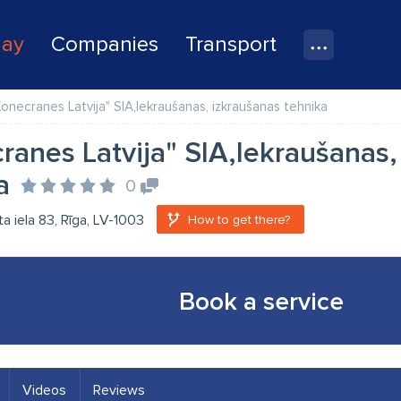
lay
Companies
Transport
Konecranes Latvija" SIA,Iekraušanas, izkraušanas tehnika
ranes Latvija" SIA,Iekraušanas,
a
0
a iela 83, Rīga, LV-1003
How to get there?
Book a service
Videos
Reviews