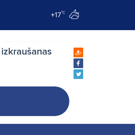
°C
+17
 izkraušanas