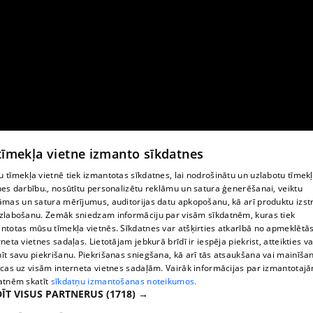
 tīmekļa vietne izmanto sīkdatnes
 tīmekļa vietnē tiek izmantotas sīkdatnes, lai nodrošinātu un uzlabotu tīmek
nes darbību., nosūtītu personalizētu reklāmu un satura ģenerēšanai, veiktu
āmas un satura mērījumus, auditorijas datu apkopošanu, kā arī produktu izst
zlabošanu. Zemāk sniedzam informāciju par visām sīkdatnēm, kuras tiek
ntotas mūsu tīmekļa vietnēs. Sīkdatnes var atšķirties atkarībā no apmeklētā
rneta vietnes sadaļas. Lietotājam jebkurā brīdī ir iespēja piekrist, atteikties va
īt savu piekrišanu. Piekrišanas sniegšana, kā arī tās atsaukšana vai mainīša
ecas uz visām interneta vietnes sadaļām. Vairāk informācijas par izmantotaj
atnēm skatīt
sīkdatņu izmantošanas noteikumos.
ĪT VISUS PARTNERUS
(1718) →