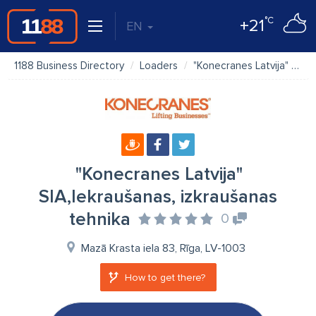
°C
+21
EN
1188 Business Directory
Loaders
"Konecranes Latvija" SIA,Iekraušanas, izkraušanas tehnika
"Konecranes Latvija"
SIA,Iekraušanas, izkraušanas
tehnika
0
Mazā Krasta iela 83, Rīga, LV-1003
How to get there?