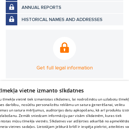
ANNUAL REPORTS
HISTORICAL NAMES AND ADDRESSES
Get full legal information
 tīmekļa vietne izmanto sīkdatnes
 tīmekļa vietnē tiek izmantotas sīkdatnes, lai nodrošinātu un uzlabotu tīmek
nes darbību., nosūtītu personalizētu reklāmu un satura ģenerēšanai, veiktu
āmas un satura mērījumus, auditorijas datu apkopošanu, kā arī produktu izst
zlabošanu. Zemāk sniedzam informāciju par visām sīkdatnēm, kuras tiek
ntotas mūsu tīmekļa vietnēs. Sīkdatnes var atšķirties atkarībā no apmeklētā
rneta vietnes sadaļas. Lietotājam jebkurā brīdī ir iespēja piekrist, atteikties va