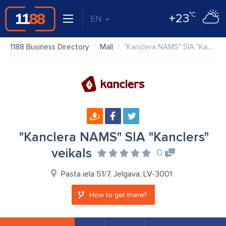
°C
+23
EN
1188 Business Directory
Mall
"Kanclera NAMS" SIA "Kanclers" veikals
"Kanclera NAMS" SIA "Kanclers"
veikals
0
Pasta iela 51/7, Jelgava, LV-3001
How to get there?