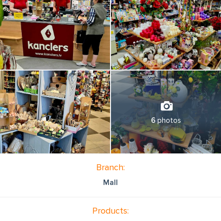
6
photos
Branch:
Mall
Products: