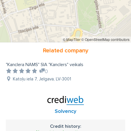
© MapTiler
© OpenStreetMap contributors
Related company
"Kanclera NAMS" SIA "Kanclers" veikals
0
Katoļu iela 7, Jelgava, LV-3001
Solvency
Credit history: