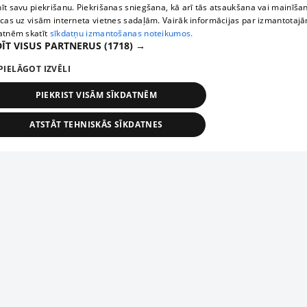
īt savu piekrišanu. Piekrišanas sniegšana, kā arī tās atsaukšana vai mainīša
ecas uz visām interneta vietnes sadaļām. Vairāk informācijas par izmantotaj
atnēm skatīt
sīkdatņu izmantošanas noteikumos.
ĪT VISUS PARTNERUS
(1718) →
PIELĀGOT IZVĒLI
PIEKRIST VISĀM SĪKDATNĒM
ATSTĀT TEHNISKĀS SĪKDATNES
TEHNISKĀS/OBLIGĀTĀS
STATISTIKAS
MĒRĶĒŠANA
FUNKCIONĀLĀS
NEKLASIFICĒTĀS
ehniskās/obligātās
Statistikas
Mērķēšana
Funkcionālās
Neklasificēt
niskās/obligātās sīkdatnes nepieciešamas, lai lietotājs varētu brīvi apmeklēt un pārlūk
Add your company
ekļa vietni un izmantot tās piedāvātās iespējas. Bez šīm sīkdatnēm tīmekļa vietne neva
nvērtīgi darboties un sniegt lietotājam nepieciešamo informāciju.
If your company is not in our database, please fill in a