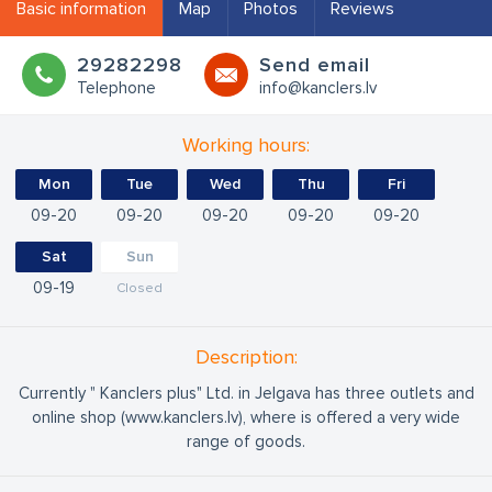
Basic information
Map
Photos
Reviews
29282298
Send email
Telephone
info@kanclers.lv
Working hours:
Mon
Tue
Wed
Thu
Fri
09
20
09
20
09
20
09
20
09
20
Sat
Sun
09
19
Closed
Description:
Currently " Kanclers plus" Ltd. in Jelgava has three outlets and
online shop (www.kanclers.lv), where is offered a very wide
range of goods.