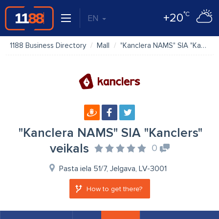
°C
+20
EN
1188 Business Directory
Mall
"Kanclera NAMS" SIA "Kanclers" veikals
"Kanclera NAMS" SIA "Kanclers"
veikals
0
Pasta iela 51/7, Jelgava, LV-3001
How to get there?