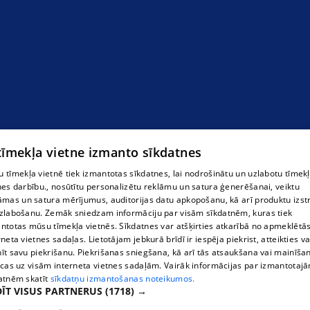
 tīmekļa vietne izmanto sīkdatnes
 tīmekļa vietnē tiek izmantotas sīkdatnes, lai nodrošinātu un uzlabotu tīmek
nes darbību., nosūtītu personalizētu reklāmu un satura ģenerēšanai, veiktu
"Kanclera NAMS" SIA "Kanclers" veikals, Jelgava
āmas un satura mērījumus, auditorijas datu apkopošanu, kā arī produktu izst
zlabošanu. Zemāk sniedzam informāciju par visām sīkdatnēm, kuras tiek
ntotas mūsu tīmekļa vietnēs. Sīkdatnes var atšķirties atkarībā no apmeklētā
rneta vietnes sadaļas. Lietotājam jebkurā brīdī ir iespēja piekrist, atteikties va
īt savu piekrišanu. Piekrišanas sniegšana, kā arī tās atsaukšana vai mainīša
ecas uz visām interneta vietnes sadaļām. Vairāk informācijas par izmantotaj
atnēm skatīt
sīkdatņu izmantošanas noteikumos.
ĪT VISUS PARTNERUS
(1718) →