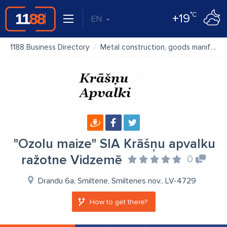
°C
+19
EN
1188 Business Directory
Metal construction, goods manifacture
"Ozolu maize" SIA Krāšņu apvalku
ražotne Vidzemē
0
Drandu 6a, Smiltene, Smiltenes nov., LV-4729
How to get there?