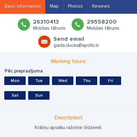
Basic information
Map
Photos
Reviews
26310413
29558200
Mobilais tālrunis
Mobilais tālrunis
Send email
gaida.slucka@apollo.lv
Working hours:
Pēc pieprasījuma
Mon
Tue
Wed
Thu
Fri
Sat
Sun
Description:
Krāšņu apvalku ražotne Vidzemē.