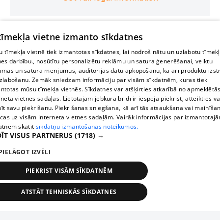
 tīmekļa vietne izmanto sīkdatnes
 tīmekļa vietnē tiek izmantotas sīkdatnes, lai nodrošinātu un uzlabotu tīmek
nes darbību., nosūtītu personalizētu reklāmu un satura ģenerēšanai, veiktu
āmas un satura mērījumus, auditorijas datu apkopošanu, kā arī produktu izst
zlabošanu. Zemāk sniedzam informāciju par visām sīkdatnēm, kuras tiek
ntotas mūsu tīmekļa vietnēs. Sīkdatnes var atšķirties atkarībā no apmeklētā
rneta vietnes sadaļas. Lietotājam jebkurā brīdī ir iespēja piekrist, atteikties va
īt savu piekrišanu. Piekrišanas sniegšana, kā arī tās atsaukšana vai mainīša
ecas uz visām interneta vietnes sadaļām. Vairāk informācijas par izmantotaj
atnēm skatīt
sīkdatņu izmantošanas noteikumos.
ĪT VISUS PARTNERUS
(1718) →
PIELĀGOT IZVĒLI
PIEKRIST VISĀM SĪKDATNĒM
ATSTĀT TEHNISKĀS SĪKDATNES
TEHNISKĀS/OBLIGĀTĀS
STATISTIKAS
MĒRĶĒŠANA