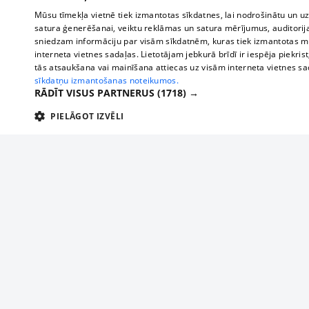
Mūsu tīmekļa vietnē tiek izmantotas sīkdatnes, lai nodrošinātu un u
satura ģenerēšanai, veiktu reklāmas un satura mērījumus, auditorij
sniedzam informāciju par visām sīkdatnēm, kuras tiek izmantotas mū
interneta vietnes sadaļas. Lietotājam jebkurā brīdī ir iespēja piekrist
tās atsaukšana vai mainīšana attiecas uz visām interneta vietnes s
sīkdatņu izmantošanas noteikumos.
RĀDĪT VISUS PARTNERUS
(1718) →
PIELĀGOT IZVĒLI
TEHNISKĀS/OBLIGĀTĀS
STATISTIKAS
M
Tehniskās/
Tehniskās/obligātās sīkdatnes nepieciešamas, lai lietotājs varētu brīvi apm
lietotājam nepieciešamo informāciju.
About us
Compan
Nodrošinātājs
/
Darbības
Advertisement
Buses, t
Nosaukums
Apra
Domēns
ilgums
interna
For business
delfi-adid
delfi.lv
1 gads
Izdev
Bus tick
Tariffs
gdpr
measureadv.com
59
Šis s
Train ti