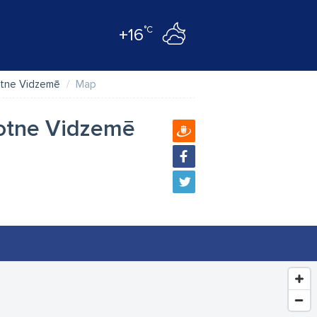
°C
+16
žotne Vidzemē
Map
žotne Vidzemē