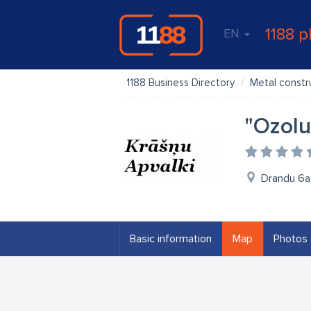
1188 p
EN
1188 Business Directory
Metal constr
"Ozolu
Drandu 6a,
Basic information
Map
Photos