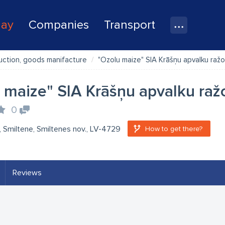
lay
Companies
Transport
uction, goods manifacture
"Ozolu maize" SIA Krāšņu apvalku ra
 maize" SIA Krāšņu apvalku ra
0
 Smiltene, Smiltenes nov., LV-4729
How to get there?
Reviews