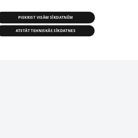
PIEKRIST VISĀM SĪKDATNĒM
ATSTĀT TEHNISKĀS SĪKDATNES
r distribution of 1188 database, its
nformation contained in the database, or
tion in any form is strictly prohibited.
tīmekļa vietne nevarēs pilnvērtīgi darboties un sniegt
 download is prohibited. Reproduction
l published on the website 1188 is
den without the editorial license of 1188
domēnā.