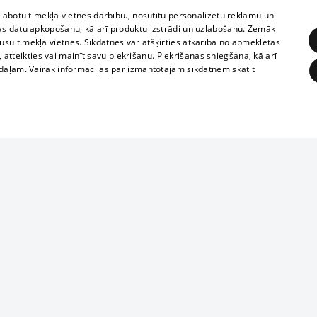
zlabotu tīmekļa vietnes darbību., nosūtītu personalizētu reklāmu un
as datu apkopošanu, kā arī produktu izstrādi un uzlabošanu. Zemāk
su tīmekļa vietnēs. Sīkdatnes var atšķirties atkarībā no apmeklētās
, atteikties vai mainīt savu piekrišanu. Piekrišanas sniegšana, kā arī
adaļām. Vairāk informācijas par izmantotajām sīkdatnēm skatīt
ĒRĶĒŠANA
FUNKCIONĀLĀS
NEKLASIFICĒTĀS
Reproduction, o
obligātās
Statistikas
Mērķēšana
Funkcionālās
Neklasificētās
parts or the i
parts of informa
eklēt un pārlūkot tīmekļa vietni un izmantot tās piedāvātās iespējas. Bez šīm sīkdatnēm 
Also automatic
ies
In the cinemas
of any materia
rains,
TV program
strictly forbid
ksts
tional schedules
website.
Contract rules
ēja norādītais identifikators
ets
360 Ziņas kontakti
īkfails tiek izmantots, lai saglabātu lietotāja piekrišanas statusu sīkdatnēm pašreizējā 
ckets