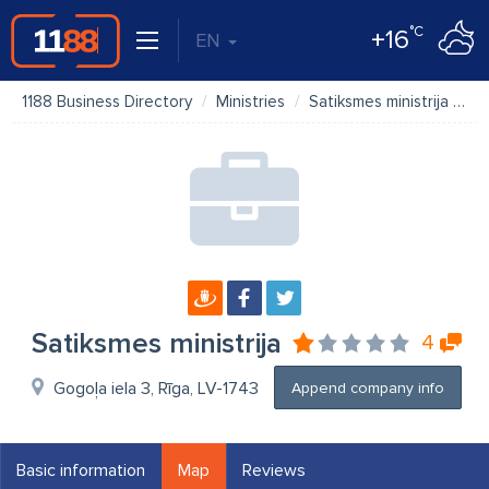
°C
+16
EN
1188 Business Directory
Ministries
Satiksmes ministrija
M
Satiksmes ministrija
4
Gogoļa iela 3, Rīga, LV-1743
Append company info
Basic information
Map
Reviews