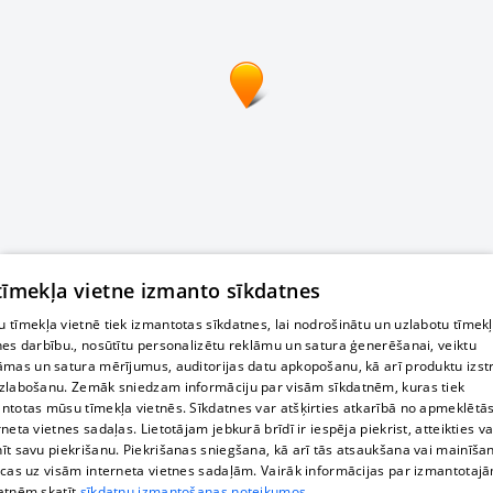
 tīmekļa vietne izmanto sīkdatnes
 tīmekļa vietnē tiek izmantotas sīkdatnes, lai nodrošinātu un uzlabotu tīmek
nes darbību., nosūtītu personalizētu reklāmu un satura ģenerēšanai, veiktu
āmas un satura mērījumus, auditorijas datu apkopošanu, kā arī produktu izst
zlabošanu. Zemāk sniedzam informāciju par visām sīkdatnēm, kuras tiek
ntotas mūsu tīmekļa vietnēs. Sīkdatnes var atšķirties atkarībā no apmeklētā
rneta vietnes sadaļas. Lietotājam jebkurā brīdī ir iespēja piekrist, atteikties va
īt savu piekrišanu. Piekrišanas sniegšana, kā arī tās atsaukšana vai mainīša
ecas uz visām interneta vietnes sadaļām. Vairāk informācijas par izmantotaj
atnēm skatīt
sīkdatņu izmantošanas noteikumos.