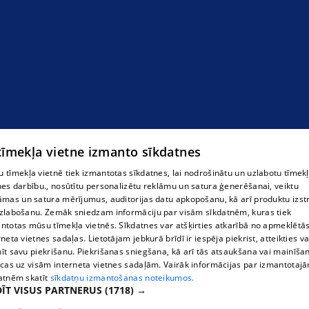
 tīmekļa vietne izmanto sīkdatnes
 tīmekļa vietnē tiek izmantotas sīkdatnes, lai nodrošinātu un uzlabotu tīmek
nes darbību., nosūtītu personalizētu reklāmu un satura ģenerēšanai, veiktu
āmas un satura mērījumus, auditorijas datu apkopošanu, kā arī produktu izst
zlabošanu. Zemāk sniedzam informāciju par visām sīkdatnēm, kuras tiek
ntotas mūsu tīmekļa vietnēs. Sīkdatnes var atšķirties atkarībā no apmeklētā
rneta vietnes sadaļas. Lietotājam jebkurā brīdī ir iespēja piekrist, atteikties va
īt savu piekrišanu. Piekrišanas sniegšana, kā arī tās atsaukšana vai mainīša
ecas uz visām interneta vietnes sadaļām. Vairāk informācijas par izmantotaj
atnēm skatīt
sīkdatņu izmantošanas noteikumos.
ĪT VISUS PARTNERUS
(1718) →