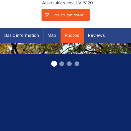
Aizkraukles nov., LV-5120
How to get there?
Basic information
Map
Photos
Reviews
Aizkraukle