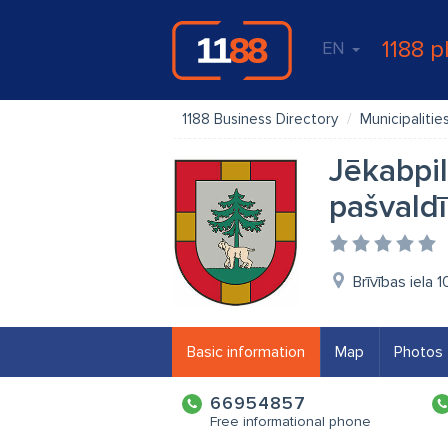
1188 p
EN
1188 Business Directory
Municipalitie
Jēkabpil
pašvaldī
Brīvības iela 
Basic information
Map
Photos
66954857
Free informational phone