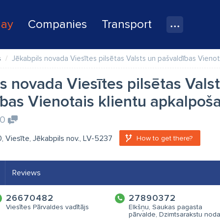
lay
Companies
Transport
s
Jēkabpils novada Viesītes pilsētas Valsts un pašvaldības Vienot
s novada Viesītes pilsētas Vals
bas Vienotais klientu apkalpoš
0
10, Viesīte, Jēkabpils nov., LV-5237
How to get there?
Reviews
26670482
27890372
Viesītes Pārvaldes vadītājs
Elkšņu, Saukas pagasta
pārvalde, Dzimtsarakstu noda