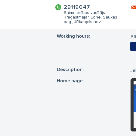
29119047
Saimniecības vadītājs -
"Pagastmāja", Lone, Saukas
pag., Jēkabpils nov.
Working hours:
Pā
Description:
Je
Home page: