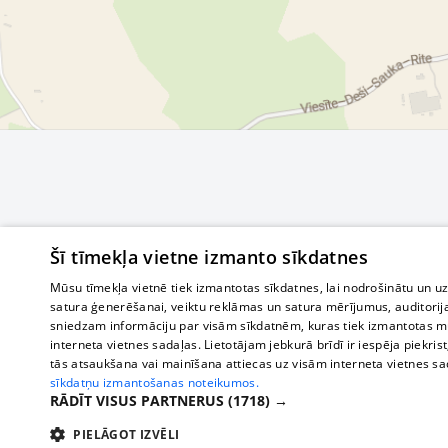
Šī tīmekļa vietne izmanto sīkdatnes
Mūsu tīmekļa vietnē tiek izmantotas sīkdatnes, lai nodrošinātu un u
satura ģenerēšanai, veiktu reklāmas un satura mērījumus, auditorij
sniedzam informāciju par visām sīkdatnēm, kuras tiek izmantotas mū
interneta vietnes sadaļas. Lietotājam jebkurā brīdī ir iespēja piekrist
tās atsaukšana vai mainīšana attiecas uz visām interneta vietnes s
sīkdatņu izmantošanas noteikumos.
RĀDĪT VISUS PARTNERUS
(1718) →
PIELĀGOT IZVĒLI