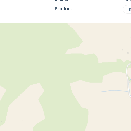
Products:
Th