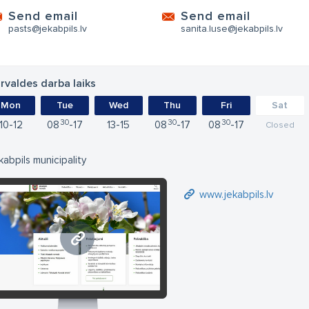
Send email
Send email
pasts@jekabpils.lv
sanita.luse@jekabpils.lv
rvaldes darba laiks
Mon
Tue
Wed
Thu
Fri
Sat
30
30
30
10
12
08
17
13
15
08
17
08
17
Closed
kabpils municipality
www.jekabpils.lv
www.jekabpils.lv