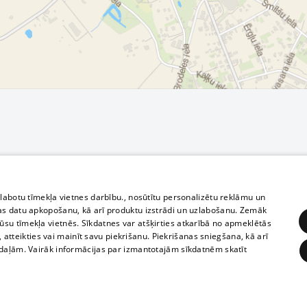
zlabotu tīmekļa vietnes darbību., nosūtītu personalizētu reklāmu un
as datu apkopošanu, kā arī produktu izstrādi un uzlabošanu. Zemāk
su tīmekļa vietnēs. Sīkdatnes var atšķirties atkarībā no apmeklētās
, atteikties vai mainīt savu piekrišanu. Piekrišanas sniegšana, kā arī
adaļām. Vairāk informācijas par izmantotajām sīkdatnēm skatīt