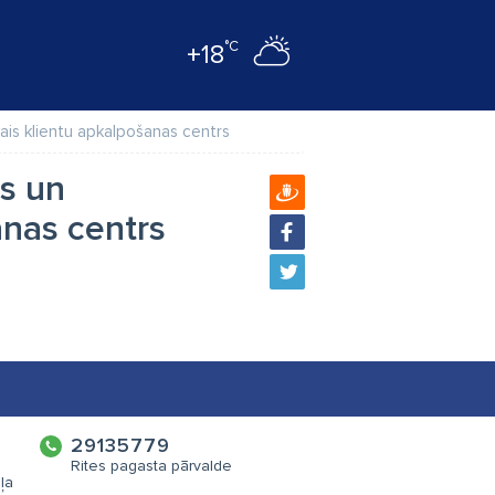
°C
+18
ais klientu apkalpošanas centrs
ts un
anas centrs
29135779
Rites pagasta pārvalde
ļa