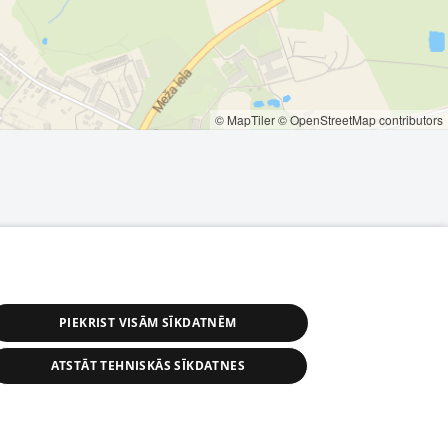
© MapTiler
© OpenStreetMap contributors
PIEKRIST VISĀM SĪKDATNĒM
ATSTĀT TEHNISKĀS SĪKDATNES